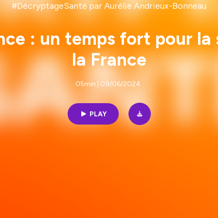
#DécryptageSanté par Aurélie Andrieux-Bonneau
ce : un temps fort pour la 
la France
05min | 09/06/2024
PLAY