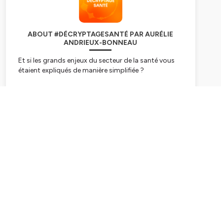
ABOUT #DÉCRYPTAGESANTÉ PAR AURÉLIE
ANDRIEUX-BONNEAU
Et si les grands enjeux du secteur de la santé vous
étaient expliqués de manière simplifiée ?
C’est le défi que s’est lancée Aurélie Andrieux-
Bonneau, Directrice Affaires publiques, Politiques de
Santé et Communication chez MSD France, en
Subscribe
créant le podcast #DécryptageSanté.
Au fil des épisodes, Aurélie Andrieux-Bonneau
explore les grandes problématiques du domaine de
la santé, parfois complexes, en proposant des
analyses courtes et accessibles à tous afin de
participer à soutenir une équité d’information en
santé..
Alors branchez vos écouteurs et laissez-vous guider
par ces décryptages simples et concis permettant