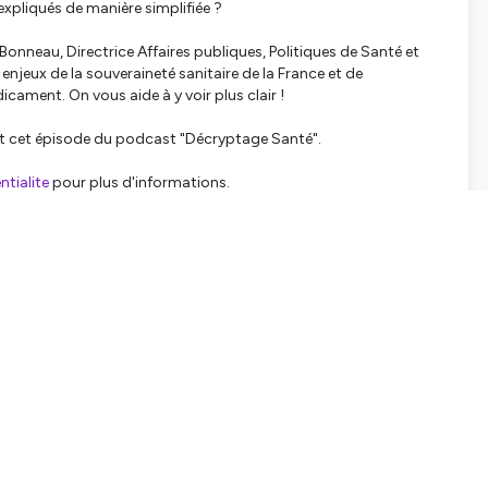
expliqués de manière simplifiée ?
nneau, Directrice Affaires publiques, Politiques de Santé et
jeux de la souveraineté sanitaire de la France et de
dicament. On vous aide à y voir plus clair !
nt cet épisode du podcast "Décryptage Santé".
tialite
pour plus d'informations.
SHARE
EMBED
Facebook
X (Twitter)
LinkedIn