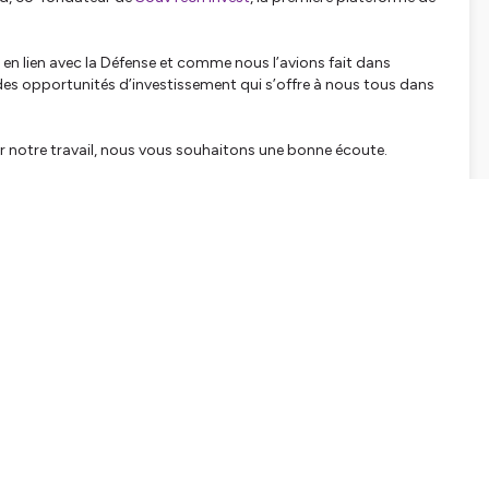
 en lien avec la Défense et comme nous l’avions fait dans
 des opportunités d’investissement qui s’offre à nous tous dans
r notre travail, nous vous souhaitons une bonne écoute.
tialite
pour plus d'informations.
SHARE
EMBED
Facebook
X (Twitter)
LinkedIn
WhatsApp
Email
Copy link