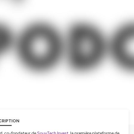
CRIPTION
rd, co-fondateur de
SouvTech Invest
, la première plateforme de