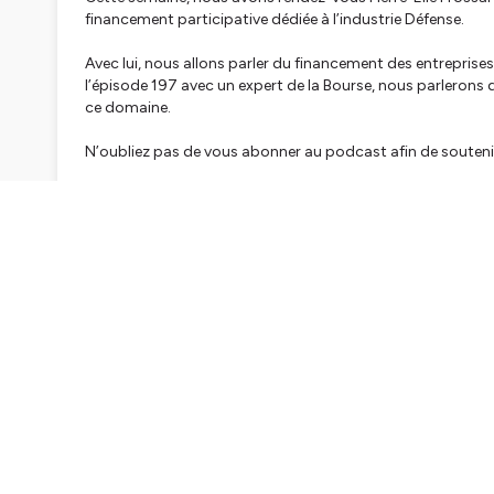
financement participative dédiée à l’industrie Défense.
Avec lui, nous allons parler du financement des entreprises
l’épisode 197 avec un expert de la Bourse, nous parlerons
ce domaine.
N’oubliez pas de vous abonner au podcast afin de souteni
Hébergé par Ausha. Visitez
ausha.co/politique-de-confiden