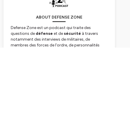
ABOUT DEFENSE ZONE
Defense Zone est un podcast qui traite des
questions de
défense
et de
sécurité
à travers
notamment des interviews de militaires, de
membres des forces de l'ordre, de personnalités
politiques, ou encore d'entrepreneurs.
L'objectif de cette émission audio disponible sur
Subscribe
toutes les plateformes en ligne de podcast est
d'ouvrir au grand public un univers d'ordinaire
plutôt secret, dans le but de donner à réfléchir à des
questions qui nous concernent tous, qu'elles soient
politiques, géopolitiques, économiques ou plus
largement sociétales.
Retrouvez-nous sur
https://defense-zone.com
Hébergé par Ausha. Visitez
ausha.co/politique-de-
confidentialite
pour plus d'informations.