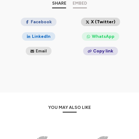
sociétales.
SHARE
EMBED
Retrouvez-nous sur
https://defense-zone.com
Hébergé par Ausha. Visitez
Facebook
ausha.co/politique-de-
X (Twitter)
confidentialite
pour plus d'informations.
LinkedIn
WhatsApp
Email
Copy link
YOU MAY ALSO LIKE