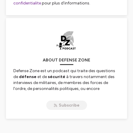
confidentialite
pour plus d'informations.
ABOUT DEFENSE ZONE
Defense Zone est un podcast qui traite des questions
de
défense
et de
sécurité
à travers notamment des
interviews de militaires, de membres des forces de
l'ordre, de personnalités politiques, ou encore
d'entrepreneurs.
L'objectif de cette émission audio disponible sur toutes
Subscribe
les plateformes en ligne de podcast est d'ouvrir au
grand public un univers d'ordinaire plutôt secret, dans
le but de donner à réfléchir à des questions qui nous
concernent tous, qu'elles soient politiques,
géopolitiques, économiques ou plus largement