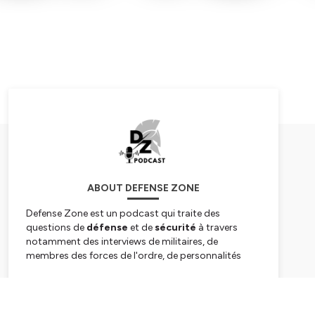
ABOUT DEFENSE ZONE
Defense Zone est un podcast qui traite des
questions de
défense
et de
sécurité
à travers
notamment des interviews de militaires, de
membres des forces de l'ordre, de personnalités
politiques, ou encore d'entrepreneurs.
L'objectif de cette émission audio disponible sur
Subscribe
toutes les plateformes en ligne de podcast est
d'ouvrir au grand public un univers d'ordinaire