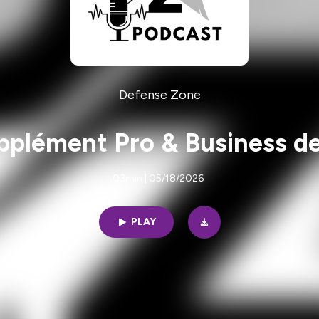
Defense Zone
pplément Pro & Business d
03min | 05/18/2026
PLAY