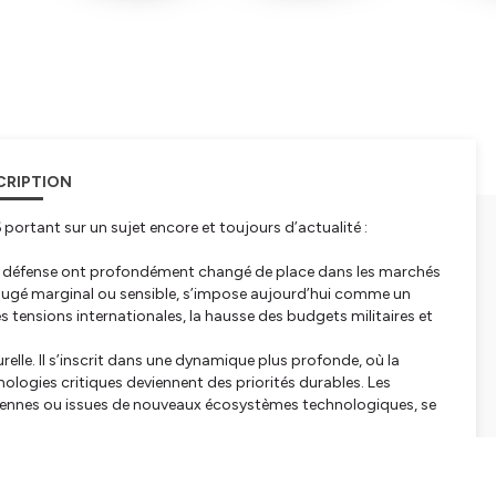
CRIPTION
portant sur un sujet encore et toujours d’actualité :
 de défense ont profondément changé de place dans les marchés
ois jugé marginal ou sensible, s’impose aujourd’hui comme un
s tensions internationales, la hausse des budgets militaires et
le. Il s’inscrit dans une dynamique plus profonde, où la
chnologies critiques deviennent des priorités durables. Les
opéennes ou issues de nouveaux écosystèmes technologiques, se
secteur, en proposant une exposition globale à travers des
se cachent des réalités très différentes, selon les choix de
erts. À l’inverse, le stock picking permet d’entrer dans le