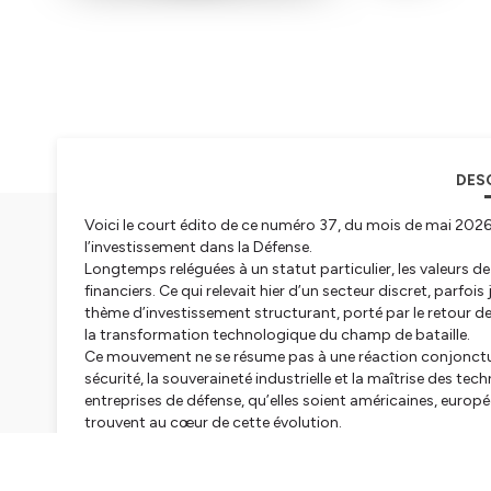
DES
Voici le court édito de ce numéro 37, du mois de mai 2026 
l’investissement dans la Défense.
Longtemps reléguées à un statut particulier, les valeurs
financiers. Ce qui relevait hier d’un secteur discret, parf
thème d’investissement structurant, porté par le retour de
la transformation technologique du champ de bataille.
Ce mouvement ne se résume pas à une réaction conjoncturel
sécurité, la souveraineté industrielle et la maîtrise des te
entreprises de défense, qu’elles soient américaines, eur
trouvent au cœur de cette évolution.
Dans ce contexte, les ETF offrent une première lecture du 
paniers d’actions. Mais derrière cette apparente simplicité 
construction, les zones géographiques ou les segments couv