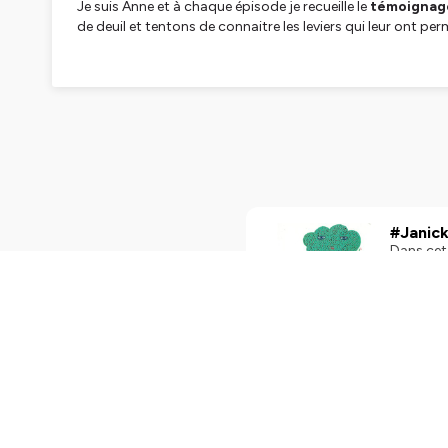
Je suis Anne et à chaque épisode je recueille le
témoignage
de deuil et tentons de connaitre les leviers qui leur ont per
Hébergé par Ausha. Visitez
ausha.co/politique-de-confiden
#Janick
Dans cet 
essaie de
approche 
elle me d
delà de l
d'avoir p
Play
42m
Bonne éc
d'inform
Bérengè
Bérengèr
elle nous
quelqu'un