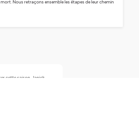
a mort. Nous retraçons ensemble les étapes de leur chemin
er cette saison. Janick
tous les jours. Elle a une
sonnellement en l'écoutant
un lien avec ma soeur au
ui suis très reconnaissante
il et peut être au votre.
ite pour plus
la forme d'un monologue,
tants de vie. Que dire à
re d'hôpital qui oscille