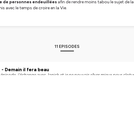
 de personnes endeuillées
afin de rendre moins tabou le sujet de l
mis avec le temps de croire en la Vie.
tialite
pour plus d'informations.
11 EPISODES
 - Demain il fera beau
épisode, j'échange avec Janick et je ne pouvais rêver mieux pour clotur
 comprendre le cadeau caché dans la mort de son fils, c'est un choix de 
qui peut être déroutante pour certains, inspirante pour d'autres. Per
onne envie d'aller plus loin dans ma croyance des signes, de retrouver 
a mort. J'en suis loin mais son récit me fait dire que c'est possible. Je l
artagé son histoire et d'apporter autant de lumière à mon chemin de deu
in | Published on January 28, 2022
oute Hébergé par Ausha. Visitez ausha.co/fr/politique-de-confidential
ations.
re - Demain il fera beau
e a 27 ans quand sa maman décède d'un cancer. Dans son récit, sous 
 parle de la maladie, de l'hôpital, de l'accompagnement des derniers ins
 qui se sait condamner ? Bérengère nous ouvre la porte de cette chamb