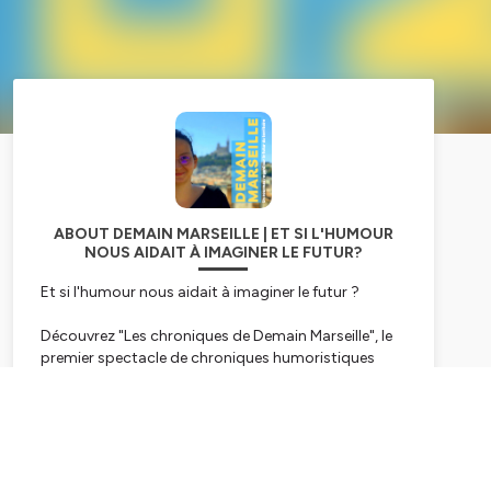
ABOUT DEMAIN MARSEILLE | ET SI L'HUMOUR
NOUS AIDAIT À IMAGINER LE FUTUR?
Et si l'humour nous aidait à imaginer le futur ?
Découvrez "Les chroniques de Demain Marseille", le
premier spectacle de chroniques humoristiques
dédié au futur de Marseille.
Subscribe
Stand-uppers visionnaires et structures engagées
se retrouvent sur scène pour revisiter avec humour
les grands défis de Marseille : environnement,
urbanisme, société… et tout ce qui nous fait rêver