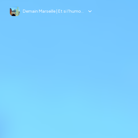
Demain Marseille | Et si l'humour nous aidait à imaginer le futur?