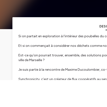
DES
Si on partait en exploration à l’intérieur des poubelles du ce
Et si on commençait à considérer nos déchets comme nos
Est-ce qu’on pourrait trouver, ensemble, des solutions pou
ville de Marseille ?
Je suis partie à la rencontre de Maxime Ducoulombier, co
Synchronicity, c’est un créateur de flux coopératifs au serv
Une ville plus écologique, inclusive et résiliente.
Et grâce à ce rudologue (expert des poubelles), je n’ai jam
qu’on pourrait en faire si on commençait à les considérer