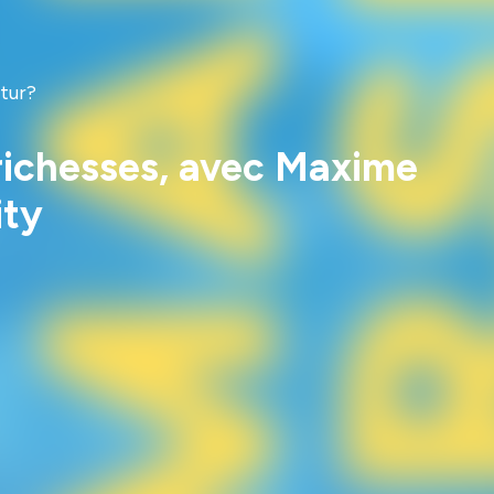
utur?
richesses, avec Maxime
ity