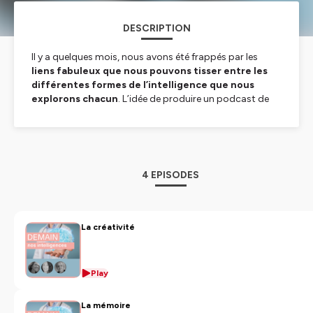
DESCRIPTION
Il y a quelques mois, nous avons été frappés par les
liens fabuleux que nous pouvons tisser entre les
différentes formes de l’intelligence que nous
explorons chacun
. L’idée de produire un podcast de
nos échanges est née, nous l’avons appelé :
« Demain,
nos intelligences »
...
Nous ? Nous sommes la réunion de trois expertises :
Isabelle Simonetto
, docteur en neurosciences,
dirigeante d’Addheo, elle accompagne les entreprises
4 EPISODES
avec les neurosciences,
Vincent Le Cerf
, docteur en Intelligence Artificielle
et dirigeant de Metagenia, sensibilise les managers à
l'impact des nouvelles technologies
La créativité
Victoria Pellé Reimers
, spécialiste de l’intuition,
fondatrice d’Intuition Open Source.
Play
Ce podcast est destiné aux amoureux de la
connaissance, aux curieux de nature, et de la nature
La mémoire