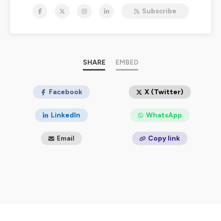
danse n’était pas une évidence...
Subscribe
Podcast créé et produit par la Maison de la Danse / Pôle
européen de création - Lyon
Hébergé par Ausha. Visitez
ausha.co/politique-de-
confidentialite
pour plus d'informations.
SHARE
EMBED
Facebook
X (Twitter)
LinkedIn
WhatsApp
Email
Copy link