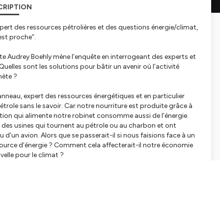
CRIPTION
xpert des ressources pétrolières et des questions énergie/climat,
 est proche”.
te Audrey Boehly mène l’enquête en interrogeant des experts et
Quelles sont les solutions pour bâtir un avenir où l’activité
nète ?
nneau, expert des ressources énergétiques et en particulier
trole sans le savoir. Car notre nourriture est produite grâce à
ration qui alimente notre robinet consomme aussi de l’énergie.
s des usines qui tournent au pétrole ou au charbon et ont
d’un avion. Alors que se passerait-il si nous faisions face à un
source d’énergie ? Comment cela affecterait-il notre économie
elle pour le climat ?
 et Hortense Chauvin aux
Éditions du Seui
l, en coédition avec le
anneau, aux éditions
La Découverte