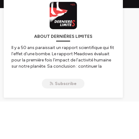
ABOUT DERNIÈRES LIMITES
ll y a 50 ans paraissait un rapport scientifique qui fit
l’effet d’une bombe. Le rapport Meadows évaluait
pour la première fois l’impact de l’activité humaine
sur notre planète. Sa conclusion : continuer la
croissance, qui va de paire avec une consommation
toujours plus grande des ressources planétaires,
Subscribe
aboutirait inévitablement à un “crash” au cours du
XXIème siècle.
Dans ce podcast, la journaliste Audrey Boehly mène
l’enquête 50 ans après en interrogeant des experts
et des scientifiques : a-t-on dépassé les limites
planétaires ? Quelles sont les solutions pour bâtir un
avenir où l’activité humaine n’épuiserait pas les
ressources de notre seule planète ?