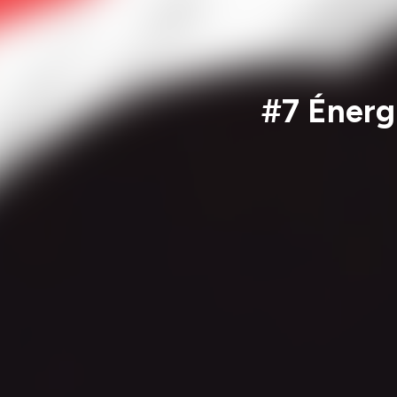
#7 Énerg