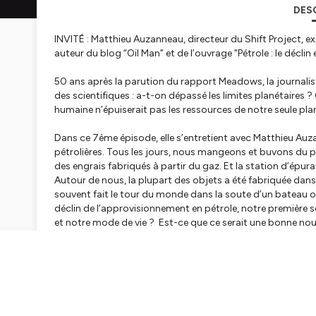
DES
INVITÉ : Matthieu Auzanneau, directeur du Shift Project, e
auteur du blog “Oil Man” et de l’ouvrage “Pétrole : le déclin
50 ans après la parution du rapport Meadows, la journalis
des scientifiques : a-t-on dépassé les limites planétaires ? 
humaine n’épuiserait pas les ressources de notre seule pla
Dans ce 7ème épisode, elle s’entretient avec Matthieu Auza
pétrolières. Tous les jours, nous mangeons et buvons du pé
des engrais fabriqués à partir du gaz. Et la station d’épu
Autour de nous, la plupart des objets a été fabriquée dan
souvent fait le tour du monde dans la soute d’un bateau ou 
déclin de l’approvisionnement en pétrole, notre première 
et notre mode de vie ? Est-ce que ce serait une bonne nouv
Références :
“Pétrole : le déclin est proche” de Matthieu Auzanneau
magazine Reporterre.
“
Or noir, la grande histoire du pétrole
” de Matthieu Auz