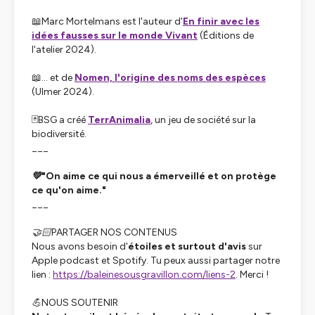
📖Marc Mortelmans est l'auteur d'
En finir avec les
idées fausses sur le monde Vivant
(Éditions de
l'atelier 2024).
📖… et de
Nomen, l'origine des noms des espèces
(Ulmer 2024).
🃏BSG a créé
TerrAnimalia
, un jeu de société sur la
biodiversité.
___
💚"On aime ce qui nous a émerveillé et on protège
ce qu'on aime."
___
🤝🏻PARTAGER NOS CONTENUS
Nous avons besoin d'
étoiles et surtout d'avis
sur
Apple podcast et Spotify. Tu peux aussi partager notre
lien :
https://baleinesousgravillon.com/liens-2
. Merci !
💪NOUS SOUTENIR