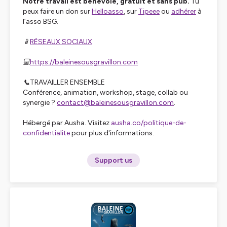
Notre travail est bénévole, gratuit et sans pub.
Tu
peux faire un don sur
Helloasso
, sur
Tipeee
ou
adhérer
à
l’asso BSG.
📱
RÉSEAUX SOCIAUX
💻
https://baleinesousgravillon.com
📞TRAVAILLER ENSEMBLE
Conférence, animation, workshop, stage, collab ou
synergie ?
contact@baleinesousgravillon.com
.
Hébergé par Ausha. Visitez
ausha.co/politique-de-
confidentialite
pour plus d'informations.
Support us