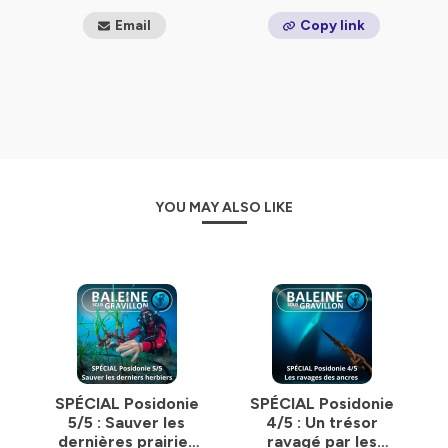
2024).
Email
Copy link
_______
Nous cherchons des partenaires, et nous
proposons des conférences / animations
dans les
écoles, les universités, les ONG, les entreprises, les
médias, les adminitsrations et les institutions.
_______
Tous les liens en un seul :
YOU MAY ALSO LIKE
https://baleinesousgravillon.com/liens-2
_______
Contact:
Marc Mortelmans
06 52 49 13 71
contact@baleinesousgravillon.com
_______
Toutes les infos :
SPÉCIAL Posidonie
SPÉCIAL Posidonie
https://bit.ly/prez_ecosyst_BSG
5/5 : Sauver les
4/5 : Un trésor
dernières prairies
ravagé par les