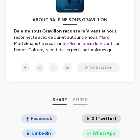
ABOUT BALEINE SOUS GRAVILLON
Baleine sous Gravillon raconte le Vivant
et nous
reconnecte avec ce qui vit autour de nous. Marc
Mortelmans (le créateur de
Mécaniques du Vivant
sur
France Culture) reçoit des experts naturalistes qui
viennent y partager leurs connaissances.
_______
Subscribe
BSG est le grand frère d'une famille de
3 podcasts
complémentaires
: Combats, Nomen et Petit
Poisson deviendra Podcast (PPDP)
.
_______
SHARE
EMBED
📖Si ce podcast t'a intéressé.e, d'autres pépites
t'attendent dans le livre de Marc Mortelmans,
L'Origine
des noms des espèces
Facebook
(Ulmer 2024).
X (Twitter)
📖Marc est aussi l'auteur d'
En finir avec les idées
LinkedIn
WhatsApp
fausses sur le monde Vivant
(Éditions de l'atelier