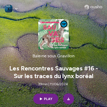
Baleine sous Gravillon
Les Rencontres Sauvages #16 -
Sur les traces du lynx boréal
39min | 11/06/2024
PLAY