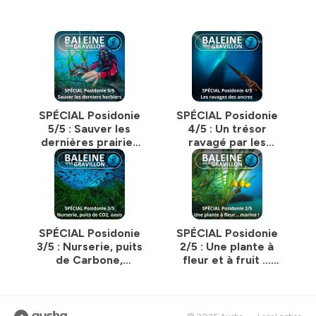
Contact:
Marc Mortelmans
06 52 49 13 71
contact@baleinesousgravillon.com
_______
Toutes les infos :
SPÉCIAL Posidonie
SPÉCIAL Posidonie
https://bit.ly/prez_ecosyst_BSG
5/5 : Sauver les
4/5 : Un trésor
dernières prairies
ravagé par les
Hébergé par Ausha. Visitez
ausha.co/politique-de-
sous-marines
ancres des bateaux
confidentialite
pour plus d'informations.
(Laurent Ballesta,
Pierre Descamp)
SPÉCIAL Posidonie
SPÉCIAL Posidonie
3/5 : Nurserie, puits
2/5 : Une plante à
de Carbone,
fleur et à fruit ...
protège-plage....
sous-marine !