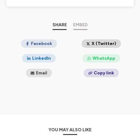
complémentaires
: Combats, Nomen et Petit
Poisson deviendra Podcast (PPDP)
.
_______
SHARE
EMBED
📖Si ce podcast t'a intéressé.e, d'autres pépites
t'attendent dans le livre de Marc Mortelmans,
L'Origine
des noms des espèces
Facebook
(Ulmer 2024).
X (Twitter)
📖Marc est aussi l'auteur d'
En finir avec les idées
LinkedIn
WhatsApp
fausses sur le monde Vivant
(Éditions de l'atelier
2024).
Email
Copy link
_______
Nous cherchons des partenaires, et nous
proposons des conférences / animations
dans les
écoles, les universités, les ONG, les entreprises, les
médias, les adminitsrations et les institutions.
_______
Tous les liens en un seul :
YOU MAY ALSO LIKE
https://baleinesousgravillon.com/liens-2
_______