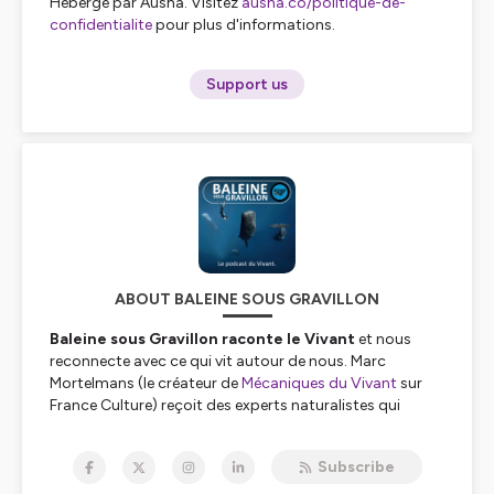
Hébergé par Ausha. Visitez
ausha.co/politique-de-
confidentialite
pour plus d'informations.
Support us
ABOUT BALEINE SOUS GRAVILLON
Baleine sous Gravillon raconte le Vivant
et nous
reconnecte avec ce qui vit autour de nous. Marc
Mortelmans (le créateur de
Mécaniques du Vivant
sur
France Culture) reçoit des experts naturalistes qui
viennent y partager leurs connaissances.
_______
Subscribe
BSG est le grand frère d'une famille de
3 podcasts