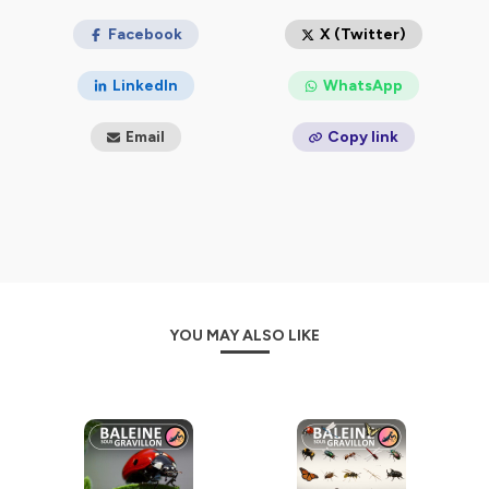
t'attendent dans le livre de Marc Mortelmans,
L'Origine
des noms des espèces
Facebook
(Ulmer 2024).
X (Twitter)
📖Marc est aussi l'auteur d'
En finir avec les idées
LinkedIn
WhatsApp
fausses sur le monde Vivant
(Éditions de l'atelier
2024).
Email
Copy link
_______
Nous cherchons des partenaires, et nous
proposons des conférences / animations
dans les
écoles, les universités, les ONG, les entreprises, les
médias, les adminitsrations et les institutions.
_______
Tous les liens en un seul :
YOU MAY ALSO LIKE
https://baleinesousgravillon.com/liens-2
_______
Contact:
Marc Mortelmans
06 52 49 13 71
contact@baleinesousgravillon.com