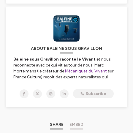
ABOUT BALEINE SOUS GRAVILLON
Baleine sous Gravillon raconte le Vivant
et nous
reconnecte avec ce qui vit autour de nous. Marc
Mortelmans (le créateur de
Mécaniques du Vivant
sur
France Culture) reçoit des experts naturalistes qui
viennent y partager leurs connaissances.
_______
Subscribe
BSG est le grand frère d'une famille de
3 podcasts
complémentaires
: Combats, Nomen et Petit
Poisson deviendra Podcast (PPDP)
.
_______
SHARE
EMBED
📖Si ce podcast t'a intéressé.e, d'autres pépites