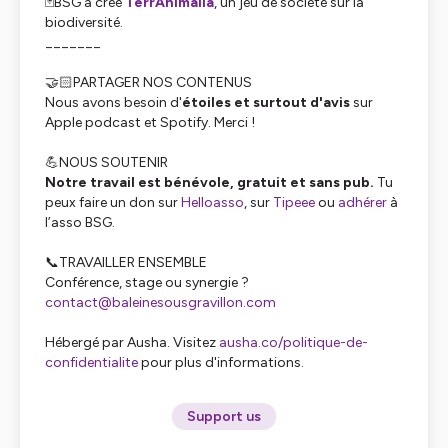
🃏BSG a créé
TerrAnimalia
, un jeu de société sur la
biodiversité.
_______
🤝🏻PARTAGER NOS CONTENUS
Nous avons besoin d'
étoiles et surtout d'avis
sur
Apple podcast et Spotify. Merci !
💪NOUS SOUTENIR
Notre travail est bénévole, gratuit et sans pub.
Tu
peux faire un don sur
Helloasso
, sur
Tipeee
ou
adhérer
à
l’asso BSG.
📞TRAVAILLER ENSEMBLE
Conférence, stage ou synergie ?
contact@baleinesousgravillon.com
Hébergé par Ausha. Visitez
ausha.co/politique-de-
confidentialite
pour plus d'informations.
Support us