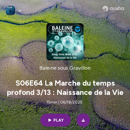
Baleine sous Gravillon
S06E64 La Marche du temps
profond 3/13 : Naissance de la Vie
15min | 06/18/2025
PLAY