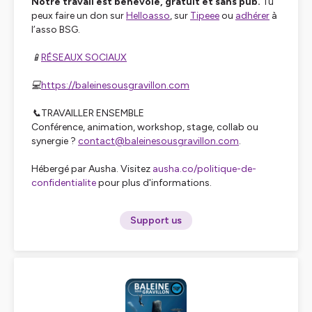
Notre travail est bénévole, gratuit et sans pub.
Tu
peux faire un don sur
Helloasso
, sur
Tipeee
ou
adhérer
à
l’asso BSG.
📱
RÉSEAUX SOCIAUX
💻
https://baleinesousgravillon.com
📞TRAVAILLER ENSEMBLE
Conférence, animation, workshop, stage, collab ou
synergie ?
contact@baleinesousgravillon.com
.
Hébergé par Ausha. Visitez
ausha.co/politique-de-
confidentialite
pour plus d'informations.
Support us