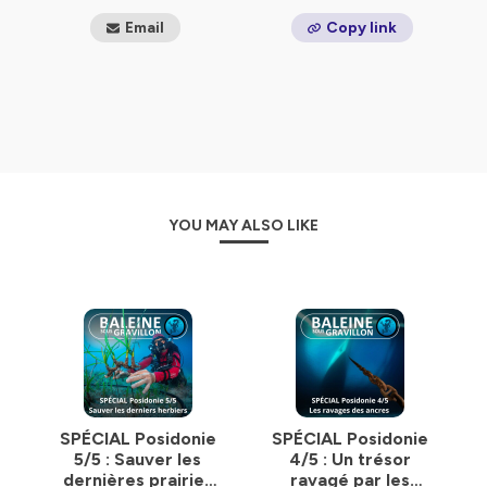
2024).
Email
Copy link
_______
Nous cherchons des partenaires, et nous
proposons des conférences / animations
dans les
écoles, les universités, les ONG, les entreprises, les
médias, les adminitsrations et les institutions.
_______
Tous les liens en un seul :
YOU MAY ALSO LIKE
https://baleinesousgravillon.com/liens-2
_______
Contact:
Marc Mortelmans
06 52 49 13 71
contact@baleinesousgravillon.com
_______
Toutes les infos :
SPÉCIAL Posidonie
SPÉCIAL Posidonie
https://bit.ly/prez_ecosyst_BSG
5/5 : Sauver les
4/5 : Un trésor
dernières prairies
ravagé par les