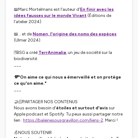
📖Marc Mortelmans est l'auteur d'
En finir avec les
idées fausses sur le monde Vivant
(Éditions de
l'atelier 2024).
📖… et de
Nomen, l'origine des noms des espèces
(Ulmer 2024).
🃏BSG a créé
TerrAnimalia
, un jeu de société sur la
biodiversité.
___
💚"On aime ce qui nous a émerveillé et on protège
ce qu'on aime."
___
🤝🏻PARTAGER NOS CONTENUS
Nous avons besoin d'
étoiles et surtout d'avis
sur
Apple podcast et Spotify. Tu peux aussi partager notre
lien :
https://baleinesousgravillon.com/liens-2
. Merci !
💪NOUS SOUTENIR