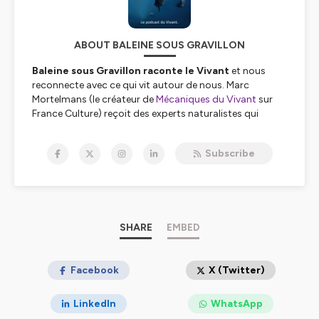
ABOUT BALEINE SOUS GRAVILLON
Baleine sous Gravillon raconte le Vivant
et nous
reconnecte avec ce qui vit autour de nous. Marc
Mortelmans (le créateur de
Mécaniques du Vivant
sur
France Culture) reçoit des experts naturalistes qui
viennent y partager leurs connaissances.
_______
Subscribe
BSG est le grand frère d'une famille de
3 podcasts
complémentaires
: Combats, Nomen et Petit
Poisson deviendra Podcast (PPDP)
.
_______
SHARE
EMBED
📖Si ce podcast t'a intéressé.e, d'autres pépites
t'attendent dans le livre de Marc Mortelmans,
L'Origine
des noms des espèces
Facebook
(Ulmer 2024).
X (Twitter)
📖Marc est aussi l'auteur d'
En finir avec les idées
LinkedIn
WhatsApp
fausses sur le monde Vivant
(Éditions de l'atelier