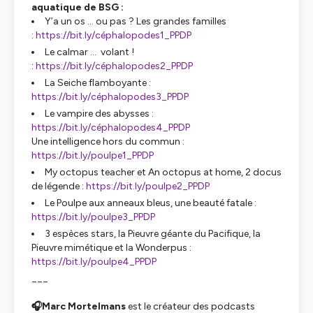
aquatique de BSG :
Y’a un os … ou pas ? Les grandes familles
:
https://bit.ly/céphalopodes1_PPDP
Le calmar … volant !
:
https://bit.ly/céphalopodes2_PPDP
La Seiche flamboyante :
https://bit.ly/céphalopodes3_PPDP
Le vampire des abysses :
https://bit.ly/céphalopodes4_PPDP
Une intelligence hors du commun :
https://bit.ly/poulpe1_PPDP
My octopus teacher et An octopus at home, 2 docus
de légende :
https://bit.ly/poulpe2_PPDP
Le Poulpe aux anneaux bleus, une beauté fatale :
https://bit.ly/poulpe3_PPDP
3 espèces stars, la Pieuvre géante du Pacifique, la
Pieuvre mimétique et la Wonderpus :
https://bit.ly/poulpe4_PPDP
___
🎧Marc Mortelmans
est le créateur des podcasts