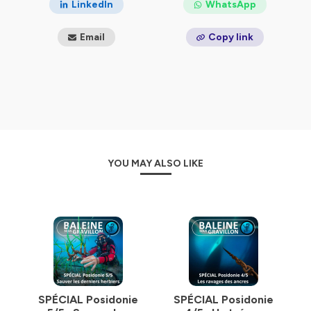
LinkedIn
WhatsApp
fausses sur le monde Vivant
(Éditions de l'atelier
2024).
Email
Copy link
_______
Nous cherchons des partenaires, et nous
proposons des conférences / animations
dans les
écoles, les universités, les ONG, les entreprises, les
médias, les adminitsrations et les institutions.
_______
Tous les liens en un seul :
YOU MAY ALSO LIKE
https://baleinesousgravillon.com/liens-2
_______
Contact:
Marc Mortelmans
06 52 49 13 71
contact@baleinesousgravillon.com
_______
Toutes les infos :
SPÉCIAL Posidonie
SPÉCIAL Posidonie
https://bit.ly/prez_ecosyst_BSG