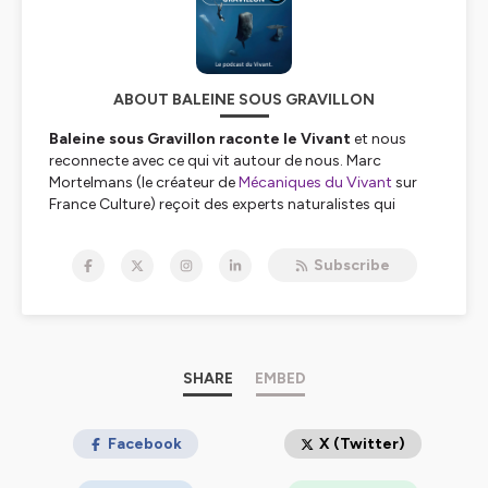
ABOUT BALEINE SOUS GRAVILLON
Baleine sous Gravillon raconte le Vivant
et nous
reconnecte avec ce qui vit autour de nous. Marc
Mortelmans (le créateur de
Mécaniques du Vivant
sur
France Culture) reçoit des experts naturalistes qui
viennent y partager leurs connaissances.
_______
Subscribe
BSG est le grand frère d'une famille de
3 podcasts
complémentaires
: Combats, Nomen et Petit
Poisson deviendra Podcast (PPDP)
.
_______
SHARE
EMBED
📖Si ce podcast t'a intéressé.e, d'autres pépites
t'attendent dans le livre de Marc Mortelmans,
L'Origine
des noms des espèces
Facebook
(Ulmer 2024).
X (Twitter)
📖Marc est aussi l'auteur d'
En finir avec les idées