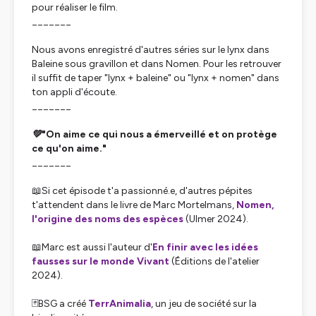
pour réaliser le film.
_______
Nous avons enregistré d'autres séries sur le lynx dans
Baleine sous gravillon et dans Nomen. Pour les retrouver
il suffit de taper "lynx + baleine" ou "lynx + nomen" dans
ton appli d'écoute.
_______
💚"On aime ce qui nous a émerveillé et on protège
ce qu'on aime."
_______
📖Si cet épisode t'a passionné.e, d'autres pépites
t'attendent dans le livre de Marc Mortelmans,
Nomen,
l'origine des noms des espèces
(Ulmer 2024).
📖Marc est aussi l'auteur d'
En finir avec les idées
fausses sur le monde Vivant
(Éditions de l'atelier
2024).
🃏BSG a créé
TerrAnimalia
, un jeu de société sur la