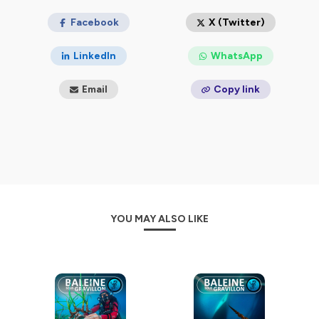
t'attendent dans le livre de Marc Mortelmans,
L'Origine
des noms des espèces
Facebook
(Ulmer 2024).
X (Twitter)
📖Marc est aussi l'auteur d'
En finir avec les idées
LinkedIn
WhatsApp
fausses sur le monde Vivant
(Éditions de l'atelier
2024).
Email
Copy link
_______
Nous cherchons des partenaires, et nous
proposons des conférences / animations
dans les
écoles, les universités, les ONG, les entreprises, les
médias, les adminitsrations et les institutions.
_______
Tous les liens en un seul :
YOU MAY ALSO LIKE
https://baleinesousgravillon.com/liens-2
_______
Contact:
Marc Mortelmans
06 52 49 13 71
contact@baleinesousgravillon.com