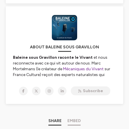
ABOUT BALEINE SOUS GRAVILLON
Baleine sous Gravillon raconte le Vivant
et nous
reconnecte avec ce qui vit autour de nous. Marc
Mortelmans (le créateur de
Mécaniques du Vivant
sur
France Culture) reçoit des experts naturalistes qui
viennent y partager leurs connaissances.
_______
Subscribe
BSG est le grand frère d'une famille de
3 podcasts
complémentaires
: Combats, Nomen et Petit
Poisson deviendra Podcast (PPDP)
.
_______
SHARE
EMBED
📖Si ce podcast t'a intéressé.e, d'autres pépites