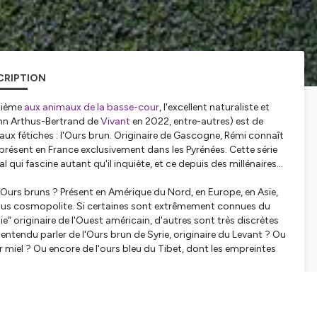
CRIPTION
xième
aux animaux de la basse-cour
, l'excellent naturaliste et
nn Arthus-Bertrand de
Vivant
en 2022, entre-autres) est de
ux fétiches : l'Ours brun. Originaire de Gascogne, Rémi connaît
présent en France exclusivement dans les Pyrénées. Cette série
 qui fascine autant qu'il inquiète, et ce depuis des millénaires...
'Ours bruns ? Présent en Amérique du Nord, en Europe, en Asie,
 plus cosmopolite. Si certaines sont extrêmement connues du
ie" originaire de l'Ouest américain, d'autres sont très discrètes
ntendu parler de l'Ours brun de Syrie, originaire du Levant ? Ou
 miel ? Ou encore de l'ours bleu du Tibet, dont les empreintes
seulement une centaine dans les Pyrénées (à l'inverse, on en
certaines sous-espèces ont été rayées de la carte très