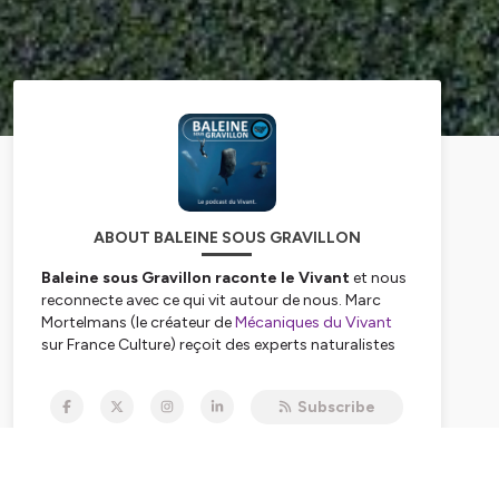
ABOUT BALEINE SOUS GRAVILLON
Baleine sous Gravillon raconte le Vivant
et nous
reconnecte avec ce qui vit autour de nous. Marc
Mortelmans (le créateur de
Mécaniques du Vivant
sur France Culture) reçoit des experts naturalistes
qui viennent y partager leurs connaissances.
_______
Subscribe
BSG est le grand frère d'une famille de
3 podcasts
complémentaires
: Combats, Nomen et Petit
Poisson deviendra Podcast (PPDP)
.