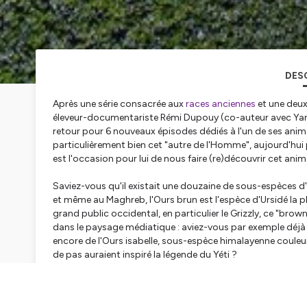
DES
Après une série consacrée aux
races anciennes
et une deu
éleveur-documentariste Rémi Dupouy (co-auteur avec Ya
retour pour 6 nouveaux épisodes dédiés à l'un de ses anima
particulièrement bien cet "autre de l'Homme", aujourd'hui 
est l'occasion pour lui de nous faire (re)découvrir cet animal
Saviez-vous qu'il existait une douzaine de sous-espèces d
et même au Maghreb, l'Ours brun est l'espèce d'Ursidé la
grand public occidental, en particulier le Grizzly, ce "brown
dans le paysage médiatique : aviez-vous par exemple déjà e
encore de l'Ours isabelle, sous-espèce himalayenne couleur
de pas auraient inspiré la légende du Yéti ?
Aujourd'hui, il existerait environ 200 000 individus, dont 
compte 120 000 rien qu'en Russie !). Et malheureusement, 