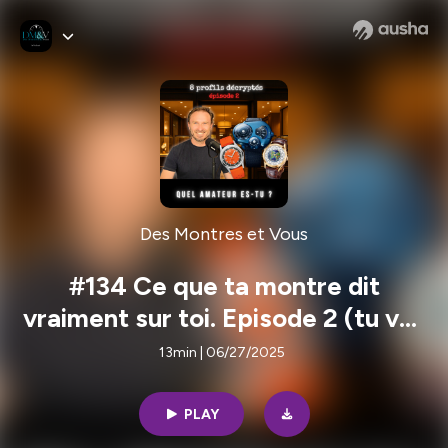
Des Montres et Vous
#134 Ce que ta montre dit
vraiment sur toi. Episode 2 (tu vas
encore être surpris !)
13min | 06/27/2025
PLAY