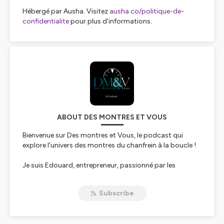
Hébergé par Ausha. Visitez
ausha.co/politique-de-
confidentialite
pour plus d'informations.
ABOUT DES MONTRES ET VOUS
Bienvenue sur Des montres et Vous, le podcast qui
explore l'univers des montres du chanfrein à la boucle !
Je suis Edouard, entrepreneur, passionné par les
montres depuis plus de 30 ans et chaque vendredi à 9h,
je partage avec vous histoires incroyables des marques
Subscribe
et modèles, interviews de ceux qui font l'horlogerie mais
aussi de collectionneurs, sans oublier mes réflexions du
moment ainsi que les réponses à vos questions !