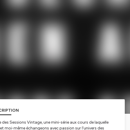
CRIPTION
e des Sessions Vintage, une mini-série aux cours de laquelle
, et moi-même échangeons avec passion sur l'univers des