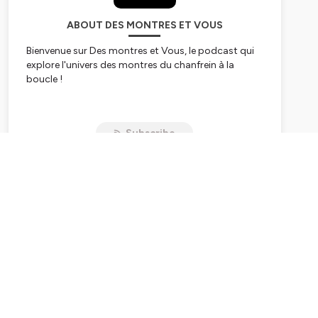
ABOUT DES MONTRES ET VOUS
Bienvenue sur Des montres et Vous, le podcast qui
explore l'univers des montres du chanfrein à la
boucle !
Je suis Edouard, entrepreneur, passionné par les
montres depuis plus de 30 ans et chaque vendredi à
Subscribe
9h, je partage avec vous histoires incroyables des
marques et modèles, interviews de ceux qui font
l'horlogerie mais aussi de collectionneurs, sans
oublier mes réflexions du moment ainsi que les
réponses à vos questions !
Le tout sans se prendre au sérieux, et ultra-
accessible, que vous soyez débutant ou expert en la
matière.
Parfait pour passer un bon moment, pendant votre
sport ou vos transports !