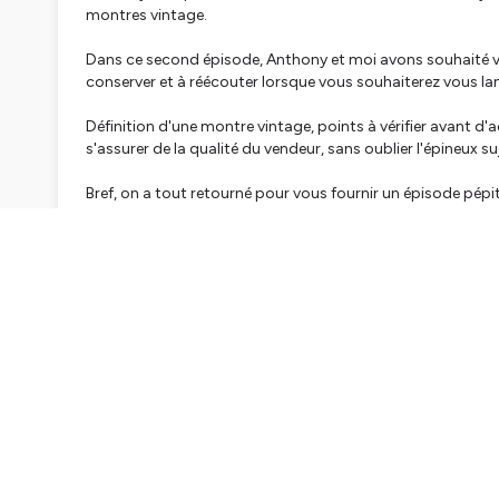
montres vintage.
Dans ce second épisode, Anthony et moi avons souhaité v
conserver et à réécouter lorsque vous souhaiterez vous lan
Définition d'une montre vintage, points à vérifier avant d
s'assurer de la qualité du vendeur, sans oublier l'épineux su
Bref, on a tout retourné pour vous fournir un épisode pépi
Le tout dans un échange passionnant d'un peu plus d'une 
Avant de commencer, sachez que cet épisode est, comme d’
plateformes de podcast mais également en vidéo sur ma 
Si vous aimez la chaine et son contenu, N’hésitez pas à like
louper et pour aider DM&V à progresser.
Pour ceux qui écoutent en version podcast, pensez à laisser
Et enfin, n'hésitez pas à poser vos questions relatives au 
mail :
contact@desmontresetvous.com