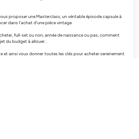
ous proposer une Masterclass, un véritable épisode capsule à
cer dans l'achat d'une pièce vintage.
'acheter, full-set ou non, année de naissance ou pas, comment
jet du budget à allouer...
te et ainsi vous donner toutes les clés pour acheter sereinement.
heure.
habitude, disponible en version audio sur toutes les
chaine Youtube Des Montres & Vous.
r, à vous abonner et à activer les notifications pour ne rien
 une note 5 étoiles et un commentaire, ça fait toujours plaisir
vintage, par mp via le compte insta de la chaine ou encore par