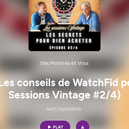
Des Montres et Vous
es conseils de WatchFid po
Sessions Vintage #2/4)
1h07 | 10/03/2025
PLAY