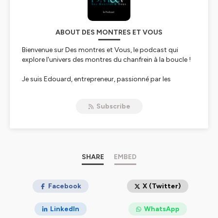
ABOUT DES MONTRES ET VOUS
Bienvenue sur Des montres et Vous, le podcast qui
explore l'univers des montres du chanfrein à la boucle !
Je suis Edouard, entrepreneur, passionné par les
montres depuis plus de 30 ans et chaque vendredi à 9h,
je partage avec vous histoires incroyables des marques
Subscribe
et modèles, interviews de ceux qui font l'horlogerie mais
aussi de collectionneurs, sans oublier mes réflexions du
moment ainsi que les réponses à vos questions !
Le tout sans se prendre au sérieux, et ultra-accessible,
que vous soyez débutant ou expert en la matière.
SHARE
EMBED
Parfait pour passer un bon moment, pendant votre
sport ou vos transports !
Facebook
X (Twitter)
Merci de vous abonner et mettre une note 5 étoiles si
LinkedIn
WhatsApp
vous avez apprécié les épisodes !