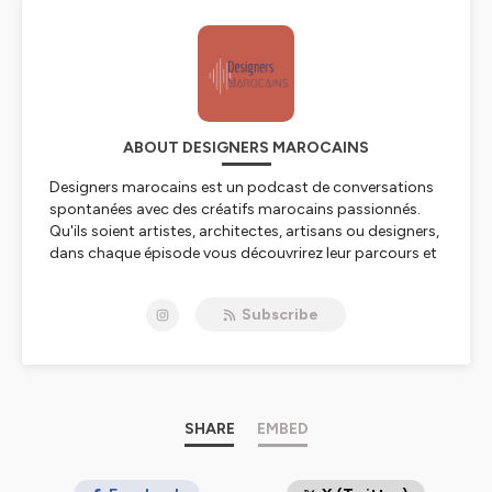
ABOUT DESIGNERS MAROCAINS
Designers marocains est un podcast de conversations
spontanées avec des créatifs marocains passionnés.
Qu'ils soient artistes, architectes, artisans ou designers,
dans chaque épisode vous découvrirez leur parcours et
leur vision du design au Maroc. Il s'agit d'un podcast
accessible à tous ceux qui s'intéressent de près ou de
Subscribe
loin au design au Maroc. L'objectif : Apporter une dose
d'inspiration et de motivation pour les idées et projets
créatifs marocains. Rejoignez la communauté sur
Instagram @designersmarocains
Hébergé par Ausha. Visitez
SHARE
ausha.co/politique-de-
EMBED
confidentialite
pour plus d'informations.