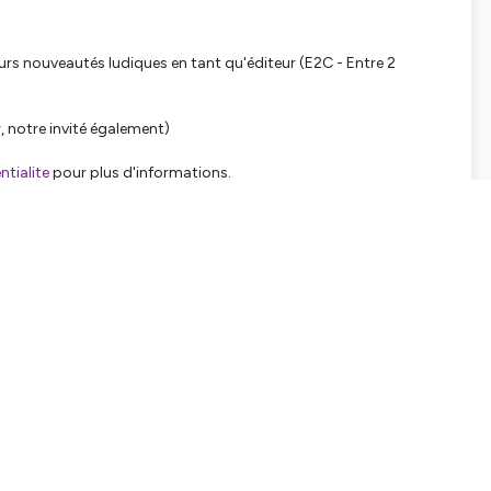
leurs nouveautés ludiques en tant qu'éditeur (E2C - Entre 2
r, notre invité également)
tialite
pour plus d'informations.
SHARE
EMBED
Facebook
X (Twitter)
LinkedIn
WhatsApp
Email
Copy link