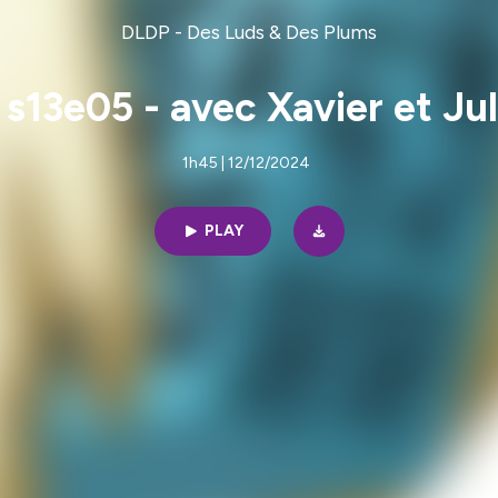
DLDP - Des Luds & Des Plums
 s13e05 - avec Xavier et Ju
1h45 | 12/12/2024
PLAY