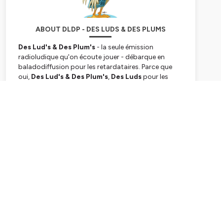
ABOUT DLDP - DES LUDS & DES PLUMS
Des Lud's & Des Plum's
- la seule émission
radioludique qu'on écoute jouer -
débarque en
baladodiffusion pour les retardataires. Parce que
oui,
Des Lud's & Des Plum's
,
Des Luds
pour les
intimes ou même
DLDP
, c'est avant tout une
émission de radio, à écouter sur les ondes de Plum
Subscribe
FM (56 et 44), Radio Evasion (29), R.I.G. Fm (33),
Fm43 (43) ou encore BLP Radio (91)...
Des Lud's
, c'est 2 fois par mois, pendant 2 heures,
toute l'actualité ludique locale et interplanétaire
avec au programme (plus ou moins dans cet ordre
imprécis):
- le
jeu antenne
: on commence toujours l'émssion
par quelques manches d'un jeu radiophonique,
histoire de se mettre dans l'ambiance
- l'
interview de l'invité.e en studio
: pour en
apprendre plus sur le parcours de ceux qui font