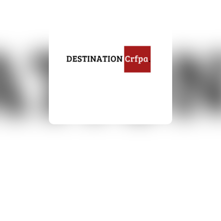
Destination Droit
dministratif au CRFPA avec 
39min | 02/28/2021