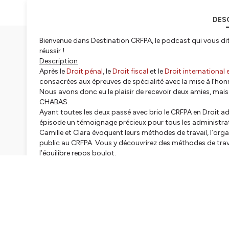
DES
Bienvenue dans Destination CRFPA, le podcast qui vous di
réussir !
Description
:
Après le
Droit pénal
, le
Droit fiscal
et le
Droit international
consacrées aux épreuves de spécialité avec la mise à l’hon
Nous avons donc eu le plaisir de recevoir deux amies, mais
CHABAS.
Ayant toutes les deux passé avec brio le CRFPA en Droit adm
épisode un témoignage précieux pour tous les administra
Camille et Clara évoquent leurs méthodes de travail, l’orga
public au CRFPA. Vous y découvrirez des méthodes de travail
l’équilibre repos boulot.
Bonne écoute.
Chronologie
:
- 0’00’’ : Introduction et présentation de Camille et Clara ;
- 2’00’’ : Les révisions en groupe ;
- 4’30’’ : Le droit des obligations, bête noire des publici
- 8’00’’ : Passer le CRFPA en droit administratif ;
- 13’35’’ : Le contenu du programme en droit administratif 