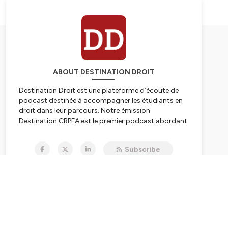
ABOUT DESTINATION DROIT
Destination Droit est une plateforme d’écoute de
podcast destinée à accompagner les étudiants en
droit dans leur parcours. Notre émission
Destination CRPFA est le premier podcast abordant
l’examen du barreau ! Prenez place et profitez de
l’ensemble de nos épisodes pour aborder l’examen
Subscribe
sereinement !
Hébergé par Ausha. Visitez
ausha.co/politique-de-
confidentialite
pour plus d'informations.