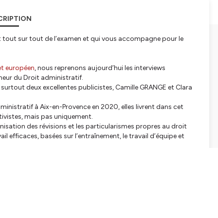
CRIPTION
t tout sur tout de l’examen et qui vous accompagne pour le
 et européen
, nous reprenons aujourd’hui les interviews
neur du Droit administratif.
 surtout deux excellentes publicistes, Camille GRANGE et Clara
inistratif à Aix-en-Provence en 2020, elles livrent dans cet
tivistes, mais pas uniquement.
nisation des révisions et les particularismes propres au droit
 efficaces, basées sur l’entraînement, le travail d’équipe et
stes, mythe ou réalité ? Comment l’appréhender ? ;
;