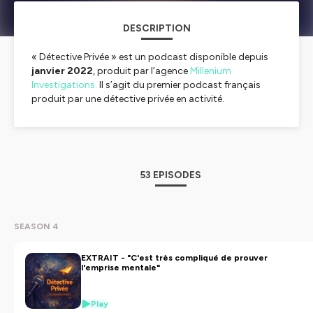
DESCRIPTION
« Détective Privée » est un podcast disponible depuis
janvier 2022
, produit par l’agence
Millenium
Investigations.
Il s’agit du premier podcast français
produit par une détective privée en activité.
Hébergé par Ausha. Visitez
ausha.co/politique-de-
confidentialite
pour plus d'informations.
53 EPISODES
SEASON 4
EXTRAIT - "C'est très compliqué de prouver
l'emprise mentale"
Play