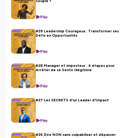
couple ?
(3) TIME FOR ACTION Sarrah Froidefond - YouTube
#confianceensoi
#sereconvertir #coachprofessionnel
Play
#regarddesautres #developpementpersonnel
#29 Leadership Courageux : Transformer ses
Défis en Opportunités
Hébergé par Ausha. Visitez
ausha.co/politique-de-
confidentialite
pour plus d'informations.
Play
#28 Manager et imposteur : 4 étapes pour
Arrêter de se Sentir Illégitime
Play
#27 Les SECRETS d'un Leader d'Impact
Play
#26 Dire NON sans culpabiliser et dépasser