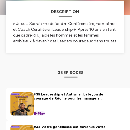
DESCRIPTION
✊ Je suis Sarrah Froidefond🔸 Conférencière, Formatrice
et Coach Certifiée en Leadership🔸 Après 10 ans en tant
que cadre RH, j'aide les hommes et les femmes
ambitieux à devenir des Leaders courageux dans toutes
les sphères de leur vie
Vous en avez assez de rester dans votre zone de
confort ? Ce podcast est fait pour vous ! Découvrez
35 EPISODES
comment développer votre courage au quotidien,
surmonter vos peurs et devenir un leader inspirant dans
tous les aspects de votre vie.
#35 Leadership et Autisme : La leçon de
courage de Régine pour les managers
épuisés
Que vous soyez un manager, un parent, entrepreneur, un
étudiant ou simplement quelqu'un qui aspire à plus, ce
Play
podcast vous donnera les clés pour faire du courage
votre meilleur allié et libérez votre potentiel dans toutes
#34 Votre gentillesse est devenue votre
les sphères de votre vie.