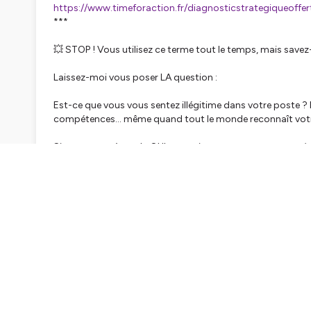
https://www.timeforaction.fr/diagnosticstrategiqueoffer
***
💥 STOP ! Vous utilisez ce terme tout le temps, mais sav
Laissez-moi vous poser LA question :
Est-ce que vous vous sentez illégitime dans votre post
compétences... même quand tout le monde reconnaît votre
Si vous avez répondu OUI, vous vivez exactement ce que je 
Le syndrome de l'imposteur, c'est CE sentiment permanent
votre succès !
Et pour vous, managers et dirigeants, c'est encore plus in
étapes...
Durée : 11 minutes
Abonnez-vous pour ne rien manquer de mes conseils sur le 
Vous voulez devenir un leader courageux ?