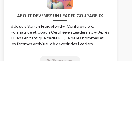
ABOUT DEVENEZ UN LEADER COURAGEUX
✊ Je suis Sarrah Froidefond🔸 Conférencière,
Formatrice et Coach Certifiée en Leadership🔸 Après
10 ans en tant que cadre RH, j'aide les hommes et
les femmes ambitieux à devenir des Leaders
courageux dans toutes les sphères de leur vie
Subscribe
Vous en avez assez de rester dans votre zone de
confort ? Ce podcast est fait pour vous ! Découvrez
comment développer votre courage au quotidien,
surmonter vos peurs et devenir un leader inspirant
dans tous les aspects de votre vie.
Que vous soyez un manager, un parent,
entrepreneur, un étudiant ou simplement quelqu'un
qui aspire à plus, ce podcast vous donnera les clés
pour faire du courage votre meilleur allié et libérez