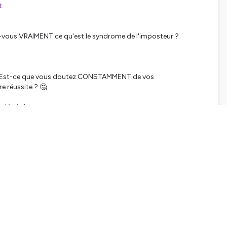
t
ez-vous VRAIMENT ce qu'est le syndrome de l'imposteur ?
e ? Est-ce que vous doutez CONSTAMMENT de vos
 réussite ? 🤔
décris !
 de ne pas être à la hauteur, MALGRÉ toutes les preuves de
sidieux ! Mais vous pouvez vous débarrassez de tout cela en 4
leadership courageux et la carrière.