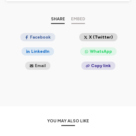
professionnels de santé, partenaires, élus, collectivités,
usagers…et
renforce ainsi les liens avec son
écosystème dans une démarche de co-
construction,
au cœur du Projet régional de Santé
SHARE
EMBED
2023-2028.
Retrouvez tous les épisodes sur notre site web :
Le
podcast de l'ARS Île-de-France | Agence régionale de
Facebook
X (Twitter)
santé Ile-de-France
LinkedIn
WhatsApp
Hébergé par Ausha. Visitez
ausha.co/politique-de-
confidentialite
pour plus d'informations.
Email
Copy link
YOU MAY ALSO LIKE