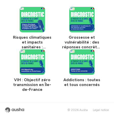
Risques climatiques
Grossesse et
et impacts
vulnérabilité : des
sanitaires :
réponses concrètes
comment l’Île-de-
en Seine-Saint-
France se prépare
Denis
aux crises ?
VIH : Objectif zéro
Addictions : toutes
transmission en Île-
et tous concernés
de-France
© 2026 Ausha
Legal notice