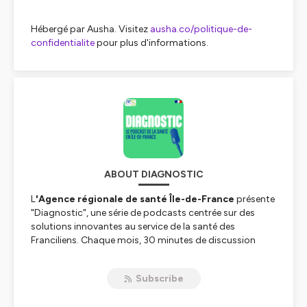
Hébergé par Ausha. Visitez
ausha.co/politique-de-
confidentialite
pour plus d'informations.
ABOUT DIAGNOSTIC
L
'Agence régionale de santé Île-de-France
présente
"Diagnostic", une série de podcasts centrée sur des
solutions innovantes au service de la santé des
Franciliens. Chaque mois, 30 minutes de discussion
animée par un journaliste.
Subscribe
À travers ce podcast,
l’ARS s’adresse à toutes les
parties prenantes de la santé en Île-de-France :