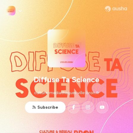
Diffuse Ta Science
culture-mediatheques.ville-bron.fr
Subscribe