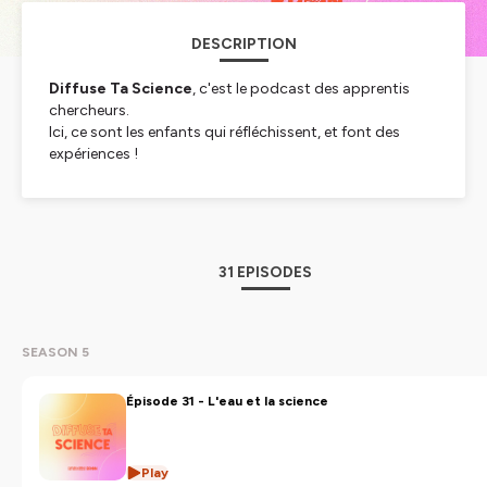
DESCRIPTION
Diffuse Ta Science
, c'est le podcast des apprentis
chercheurs.
Ici, ce sont les enfants qui réfléchissent, et font des
expériences !
Et quand ça ne marche pas, on fait appel à de vrais
scientifiques pour nous éclairer.
Cette collection est réalisée dans le cadre du Festival de
culture scientifique
Mission Possible
, organisé par la
31 EPISODES
ville de
Bron (69)
.
Produit par la
Direction de la culture de la Ville de
Bron
, et les élèves des écoles et collèges de Bron.
SEASON 5
Hébergé par Ausha. Visitez
ausha.co/politique-de-
Épisode 31 - L'eau et la science
confidentialite
pour plus d'informations.
Play