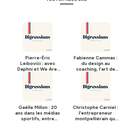
Pierre-Éric
Fabienne Cammas :
Leibovici : avec
du design au
Daphni et We Are,
coaching, l’art de
investir autrement,
faire éclore les
la créativité comme
talents
moteur
Gaëlle Millon : 20
Christophe Carniel :
ans dans les médias
l'entrepreneur
sportifs, entre
montpelliérain qui
passion et
fait briller la
transmission
SporTech