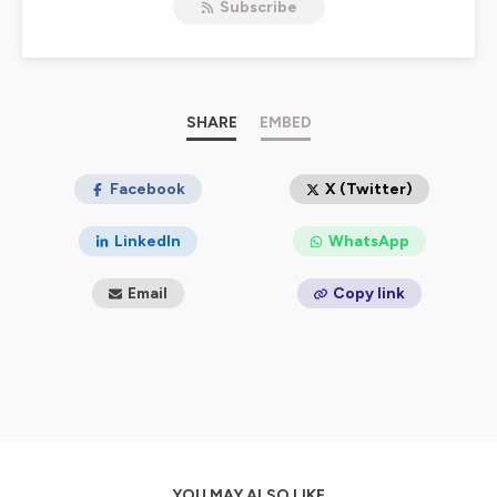
Subscribe
professionnels de tous secteurs, afin de mieux
connaitre les dessous de leur parcours, leurs méthodes
et outils qu’ils emploient pour progresser au quotidien,
ainsi que les raisons ou les folies qui ont guidé leur choix
de carrière.
SHARE
EMBED
Pourquoi et comment sont les questions que je leur
pose le plus souvent.
Facebook
X (Twitter)
Nous prendrons le temps car tout ne peut pas se
résumer en 140 signes, surtout quand il est question de
LinkedIn
WhatsApp
nos projets, de nos doutes, de nos espoirs et de nos
envies. 2h pour résumer plus de 10, 20 ou 30 ans de vie
Email
Copy link
professionnelle et se projeter sur l’avenir, c’est un
minimum et c’est surtout un vrai plaisir d’échanger en
mode coin du feu. Bonne découverte !
Hébergé par Ausha. Visitez
ausha.co/politique-de-
confidentialite
pour plus d'informations.
YOU MAY ALSO LIKE