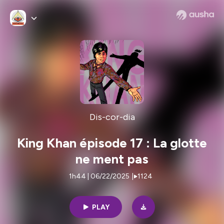
Dis-cor-dia
King Khan épisode 17 : La glotte
ne ment pas
1h44 | 06/22/2025
|
1124
PLAY