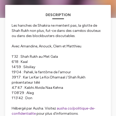
DESCRIPTION
Les hanches de Shakira ne mentent pas, la glotte de
Shah Rukh non plus, fut-ce dans des caméos douteux
ou dans des blockbusters discutables.
Avec Amandine, Anouck, Clem et Matthieu.
1'32 : Shah Rukh au Met Gala
6'18 : Kaal
14'59 : Silsiilay
19'04 : Paheli, le fantôme de l'amour
39'17 : Kar Le Kar Le Koi Dhamaal / Shah Rukh
présentateur télé
47'47 : Kabhi Alvida Naa Kehna
1'08'29 : Alag
1'13'42 : Don
Hébergé par Ausha. Visitez
ausha.co/politique-de-
confidentialite
pour plus d'informations.