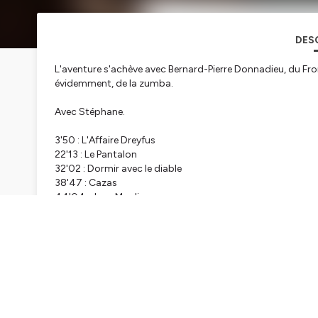
DES
L'aventure s'achève avec Bernard-Pierre Donnadieu, du Fron
évidemment, de la zumba.
Avec Stéphane.
3'50 : L'Affaire Dreyfus
22'13 : Le Pantalon
32'02 : Dormir avec le diable
38'47 : Cazas
44'04 : Jean Moulin
1'01'43 : Ils veulent cloner le Christ
1'15'20 : Les mystères sanglants de l'OTS
1'28'51 : La bataille d'Alger
1'32'55 : L'Affaire Salengro
1'45'47 : Douze balles dans la peau pour Pierre Laval
Hébergé par Ausha. Visitez
ausha.co/politique-de-confiden