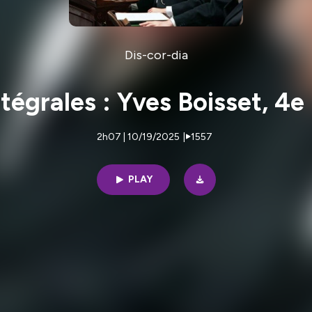
Dis-cor-dia
tégrales : Yves Boisset, 4e
2h07 | 10/19/2025
|
1557
PLAY