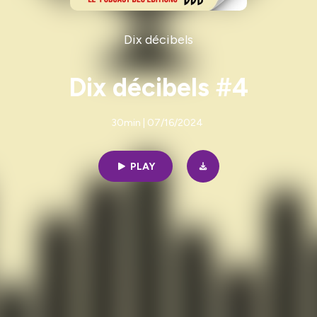
Dix décibels
Dix décibels #4
30min | 07/16/2024
PLAY