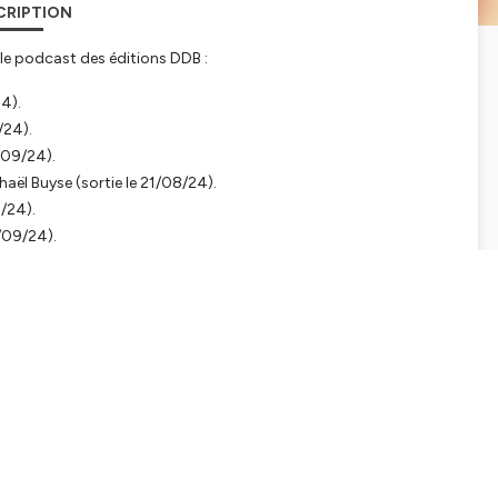
CRIPTION
le podcast des éditions DDB :
4).
/24).
/09/24).
aël Buyse (sortie le 21/08/24).
8/24).
8/09/24).
ermain.
tialite
pour plus d'informations.