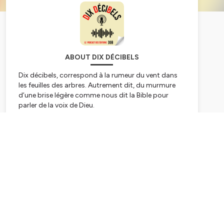
ABOUT DIX DÉCIBELS
Dix décibels
, correspond à la rumeur du vent dans
les feuilles des arbres. Autrement dit, du murmure
d’une brise légère comme nous dit la Bible pour
parler de la voix de Dieu.
Dix décibels
c’est aussi le volume sonore moyen
qu’on enregistre dans les bibliothèques…
Subscribe
Dix décibels
fait écho, vous l’aurez donc compris, à
la vocation des éditions Desclée de Brouwer : être un
pont entre les intuitions profondes de la culture
contemporaine et la pensée chrétienne.
Dans ce podcast, nous nous efforcerons donc
d’être des passeurs en vous faisant entendre les
auteurs qui font l’actualité de DDB ainsi que des
extraits de leurs ouvrages.