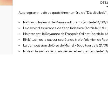
DES
Au programme de ce quatrième numéro de "Dix décibels", 
Naître ou le néant
de Marianne Durano (sortie le 11/09/2
Le devoir d'espérance
de Yann Boissière (sortie le 21/08
Maintenant, le Royaume
de François Odinet (sortie le 4
Rikiki tutti ou la saveur secrète du trois-fois-rien
de Raph
La compassion de Dieu
de Michel Fédou (sortie le 21/0
Notre-Dame des femmes
de Pierre Fesquet (sortie le 1
Dans le fonds de DDB :
Les échos du silence
de Sylvie G
Prise de son et mixage : Yann Marc
www.yanncellosolo.fr
Hébergé par Ausha. Visitez
ausha.co/politique-de-confiden