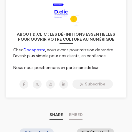
ABOUT D.CLIC : LES DÉFINITIONS ESSENTIELLES
POUR OUVRIR VOTRE CULTURE AU NUMÉRIQUE
Chez
Docaposte
, nous avons pour mission de rendre
l’avenir plus simple pour nos clients, en confiance.
Nous nous positionnons en partenaire de leur
transformation numérique et leur proposons le meilleur
de nos expertises et savoir-faire.
Subscribe
Pour cela, il est important que nous maîtrisions toutes
et tous le même langage et les mêmes bases de la
culture numérique.
Conçu comme un dictionnaire, «
SHARE
EMBED
D.clic, les définitions
essentielles pour ouvrir votre culture au
numérique
» regroupe les notions nécessaires pour