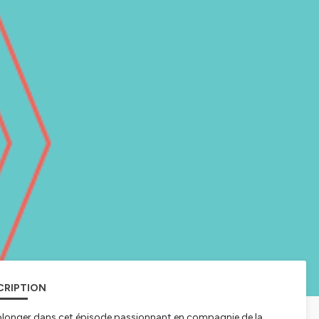
CRIPTION
 plonger dans cet épisode passionnant en compagnie de la