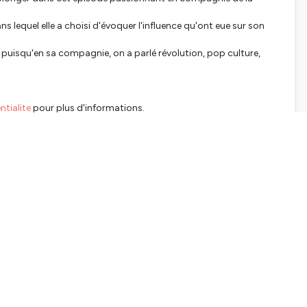
s lequel elle a choisi d'évoquer l'influence qu'ont eue sur son
io puisqu'en sa compagnie, on a parlé révolution, pop culture,
tialite
pour plus d'informations.
SHARE
EMBED
Facebook
X (Twitter)
LinkedIn
WhatsApp
Email
Copy link