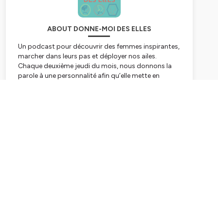
ABOUT DONNE-MOI DES ELLES
Un podcast pour découvrir des femmes inspirantes,
marcher dans leurs pas et déployer nos ailes.
Chaque deuxième jeudi du mois, nous donnons la
parole à une personnalité afin qu’elle mette en
lumière deux femmes qui ont influencé son parcours
de vie.
Subscribe
Ensemble, faisons vivre le matrimoine !
Nous sommes Alexandra Ughetto et Caroline Lesire
et l’empowerment féminin est au cœur de notre
engagement.
Alexandra Ughetto est philosophe de formation,
sociologue et coach. Elle accompagne les femmes
à se lancer dans l'entrepreneuriat et les
adolescentes dans la confiance en soi. Elle a publié
en 2019 un roman, "Chloé des loups", chez Robert