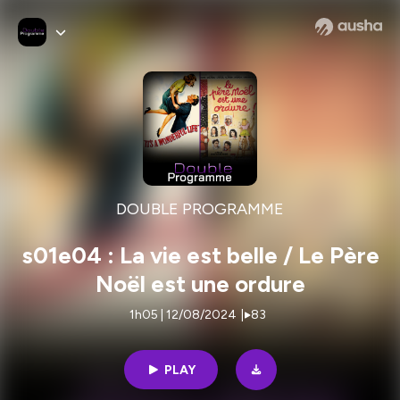
DOUBLE PROGRAMME
s01e04 : La vie est belle / Le Père
Noël est une ordure
1h05 | 12/08/2024
|
83
PLAY