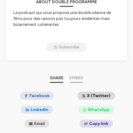
ABOUT DOUBLE PROGRAMME
Le podcast qui vous propose une double séance de
films pour des raisons pas toujours évidentes mais
bizarrement cohérentes.
Notre but : parler de ce cinéma qu’on aime tant et
essayer de partager cette passion qui nous anime
Subscribe
depuis qu’on est gamins. Aborder des films qui ont fait
notre cinéphilie, en découvrir de nouveaux que l’on n’a
jamais eu le temps (ou le courage) de regarder. Citer les
personnalités qui œuvrent à leur création, trouver les
anecdotes qui y sont liées, et surtout, donner notre
point de vue complètement subjectif quant à leur
SHARE
EMBED
qualité.
Pour ce faire, chaque mois, on trouve dans l’actualité
Facebook
X (Twitter)
une raison de vous parler d’un film qui nous intéresse, et
on essaie de le mettre en lien avec un autre, parce que,
LinkedIn
WhatsApp
plus on voit de films et plus on est content, tout
simplement.
Email
Copy link
Hébergé par Ausha. Visitez
ausha.co/politique-de-