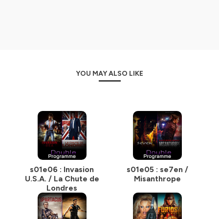
confidentialite
pour plus d'informations.
YOU MAY ALSO LIKE
s01e06 : Invasion
s01e05 : se7en /
U.S.A. / La Chute de
Misanthrope
Londres