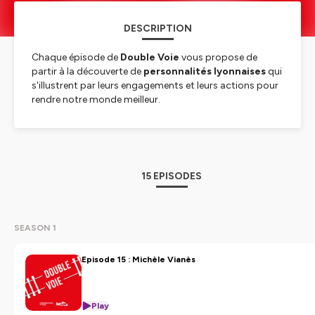
DESCRIPTION
Chaque épisode de
Double Voie
vous propose de
partir à la découverte de
personnalités lyonnaises
qui
s'illustrent par leurs engagements et leurs actions pour
rendre notre monde meilleur.
Inspirés par des voyages ou des rencontres qui ont
façonné leurs visions, ils partagent avec vous leurs
expériences, leurs convictions et leurs influences sur des
thématiques qui comptent aujourd'hui : écologie,
15 EPISODES
économie, industrie, culture, sport, engagement
sociétal…
Un podcast produit par
Tout Lyon
et
Rhônexpress
.
SEASON 1
Hébergé par Ausha. Visitez
ausha.co/politique-de-
Episode 15 : Michèle Vianès
confidentialite
pour plus d'informations.
Play