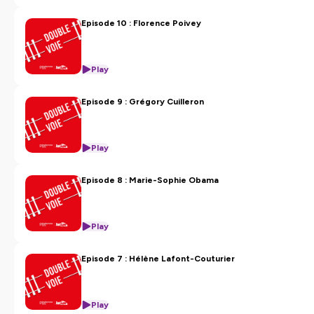
Episode 10 : Florence Poivey
Play
Episode 9 : Grégory Cuilleron
Play
Episode 8 : Marie-Sophie Obama
Play
Episode 7 : Hélène Lafont-Couturier
Play