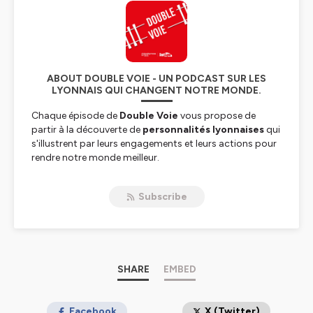
ABOUT DOUBLE VOIE - UN PODCAST SUR LES
LYONNAIS QUI CHANGENT NOTRE MONDE.
Chaque épisode de
Double Voie
vous propose de
partir à la découverte de
personnalités lyonnaises
qui
s'illustrent par leurs engagements et leurs actions pour
rendre notre monde meilleur.
Inspirés par des voyages ou des rencontres qui ont
Subscribe
façonné leurs visions, ils partagent avec vous leurs
expériences, leurs convictions et leurs influences sur des
thématiques qui comptent aujourd'hui : écologie,
économie, industrie, culture, sport, engagement
sociétal…
SHARE
EMBED
Un podcast produit par
Tout Lyon
et
Rhônexpress
.
Hébergé par Ausha. Visitez
Facebook
ausha.co/politique-de-
X (Twitter)