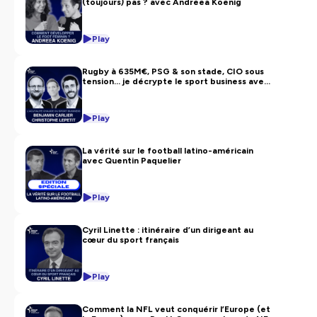
(toujours) pas ? avec Andreea Koenig
Play
Rugby à 635M€, PSG & son stade, CIO sous
tension… je décrypte le sport business avec
mes invités 🔥
Play
La vérité sur le football latino-américain
avec Quentin Paquelier
Play
Cyril Linette : itinéraire d’un dirigeant au
cœur du sport français
Play
Comment la NFL veut conquérir l’Europe (et