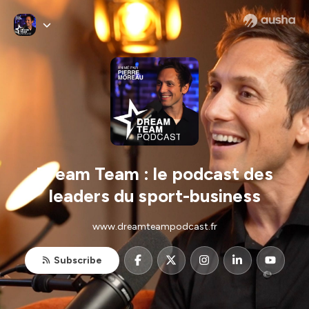
Dream Team : le podcast des
leaders du sport-business
www.dreamteampodcast.fr
Subscribe