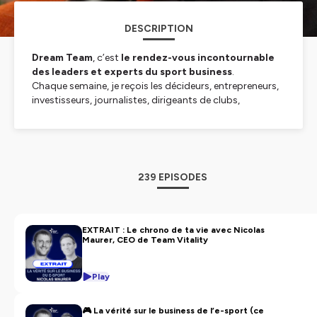
DESCRIPTION
Dream Team
, c’est
le rendez-vous incontournable
des leaders et experts du sport business
.
Chaque semaine, je reçois les décideurs, entrepreneurs,
investisseurs, journalistes, dirigeants de clubs,
institutions et startups qui façonnent
l'économie du
sport
et transforment
l'industrie sportive
.
Ensemble, nous explorons les enjeux du
marketing
sportif
, du
sponsoring
, de
l'innovation
, de
l'
événementiel sportif
, des
médias
et de la
gestion
239 EPISODES
des clubs
.
Vous voulez comprendre comment se construit le
sport de demain, à travers celles et ceux qui le font
évoluer ? Vous êtes au bon endroit.
EXTRAIT : Le chrono de ta vie avec Nicolas
Maurer, CEO de Team Vitality
Je suis Pierre Moreau, passionné de
sport business
et
d'
innovation sportive
— bienvenue dans
Dream
Team
.
Play
Bonne écoute !
🎮 La vérité sur le business de l’e-sport (ce