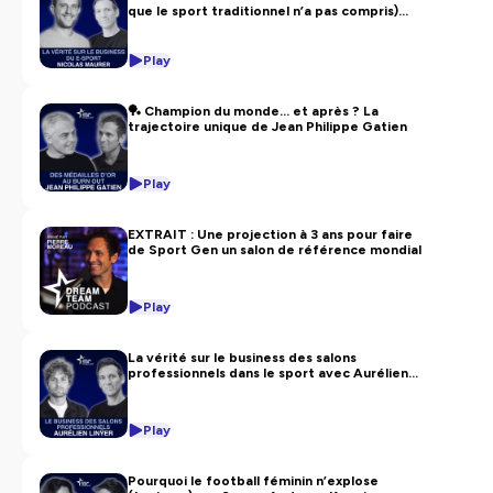
que le sport traditionnel n’a pas compris)
Hébergé par Ausha. Visitez
ausha.co/politique-de-
avec Nicolas Maurer
confidentialite
pour plus d'informations.
Play
🏓 Champion du monde… et après ? La
trajectoire unique de Jean Philippe Gatien
Play
EXTRAIT : Une projection à 3 ans pour faire
de Sport Gen un salon de référence mondial
Play
La vérité sur le business des salons
professionnels dans le sport avec Aurélien
Linÿer de Sport GEN
Play
Pourquoi le football féminin n’explose