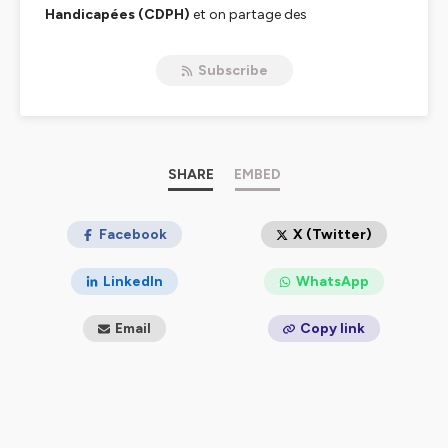
Handicapées (CDPH)
et on partage des
recommandations concrètes pour enrichir notre
pratique d'accompagnement.
Subscribe
Au fil des 7 épisodes, on aborde les thématiques clés de
la CDPH :
les droits
,
la discrimination
,
la
participation et l’autodétermination
, ainsi que les
questions de
vie privée
, de
droits politiques
et
d'
accessibilité
.
Dans chaque épisode, on entendra des voix diverses qui
SHARE
EMBED
partageront leur expertise sur ces principes. On verra
comment, en tant que professionnel·es de
l’accompagnement, on peut ajuster nos postures et
Facebook
X (Twitter)
mettre en place des actions concrètes pour soutenir le
respect et l'application effective des droits des
LinkedIn
WhatsApp
personnes en situation de handicap.
Email
Copy link
Hébergé par Ausha. Visitez
ausha.co/politique-de-
confidentialite
pour plus d'informations.