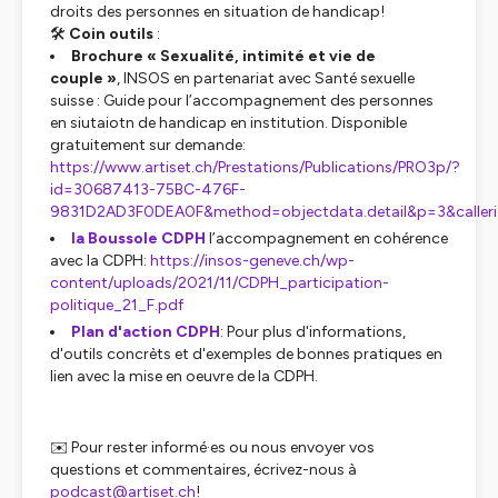
droits des personnes en situation de handicap!
🛠
Coin outils
:
Brochure « Sexualité, intimité et vie de
couple »
, INSOS en partenariat avec Santé sexuelle
suisse : Guide pour l’accompagnement des personnes
en siutaiotn de handicap en institution. Disponible
gratuitement sur demande:
https://www.artiset.ch/Prestations/Publications/PRO3p/?
id=30687413-75BC-476F-
9831D2AD3F0DEA0F&method=objectdata.detail&p=3&caller
la Boussole CDPH
l’accompagnement en cohérence
avec la CDPH:
https://insos-geneve.ch/wp-
content/uploads/2021/11/CDPH_participation-
politique_21_F.pdf
Plan d'action CDPH
: Pour plus d'informations,
d'outils concrèts et d'exemples de bonnes pratiques en
lien avec la mise en oeuvre de la CDPH.
✉️ Pour rester informé·es ou nous envoyer vos
questions et commentaires, écrivez-nous à
podcast@artiset.ch
!