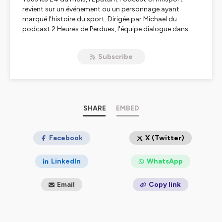
revient sur un événement ou un personnage ayant
marqué l'histoire du sport. Dirigée par Michael du
podcast 2 Heures de Perdues, l'équipe dialogue dans
une atmosphère tendue et très froide. Le ton est austère
et l'humour est totalement interdit. Ca fait flipper.
Subscribe
Hébergé par Ausha. Visitez
ausha.co/politique-de-
confidentialite
pour plus d'informations.
SHARE
EMBED
Facebook
X (Twitter)
LinkedIn
WhatsApp
Email
Copy link