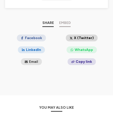
Hébergé par Ausha. Visitez
ausha.co/politique-de-
confidentialite
pour plus d'informations.
SHARE
EMBED
Facebook
X (Twitter)
LinkedIn
WhatsApp
Email
Copy link
YOU MAY ALSO LIKE