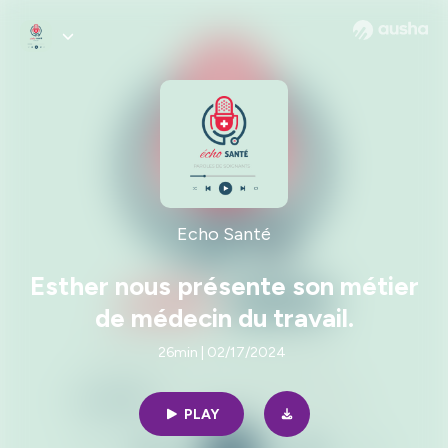
Echo Santé
Esther nous présente son métier
de médecin du travail.
26min | 02/17/2024
PLAY