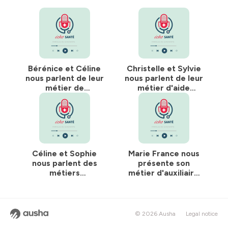
Bérénice et Céline
Christelle et Sylvie
nous parlent de leur
nous parlent de leur
métier de
métier d'aide
pharmacienne et de
soignante et
préparatrice en
d'infirmière
pharmacie.
libérale.
Céline et Sophie
Marie France nous
nous parlent des
présente son
métiers
métier d'auxiliaire
d'ergothérapeute
de vie à domicile
et de
psychomotricienne.
© 2026 Ausha
Legal notice