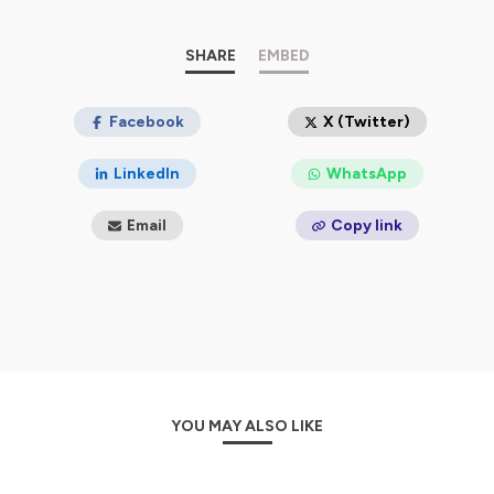
Hébergé par Ausha. Visitez
ausha.co/politique-de-
confidentialite
pour plus d'informations.
SHARE
EMBED
Facebook
X (Twitter)
LinkedIn
WhatsApp
Email
Copy link
YOU MAY ALSO LIKE