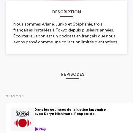
DESCRIPTION
Nous sommes Ariane, Junko et Stéphanie, trois
françaises installées à Tokyo depuis plusieurs années.
Écouter le Japon
est un podcast en français que nous
avons pensé comme une collection limitée d’entretiens
longs sur la société et la culture japonaises.
A chaque épisode, nous recevons un invité francophone
pour explorer une thématique spécifique. A travers ces
conversations, nous cherchons à mieux comprendre le
Japon, ses enjeux, ses codes et ses évolutions.
6 EPISODES
Co-crée et co-produit par Ariane Roche, Stéphanie
Sonoda et Junko Tobita.
Hébergé par Ausha. Pour plus d’informations sur la
SEASON 1
politique de confidentialité
Dans les coulisses de la justice japonaise
Hébergé par Ausha. Visitez
ausha.co/politique-de-
avec Karyn Nishimura-Poupée: de
l’arrestation à la peine de mort
confidentialite
pour plus d'informations.
Play