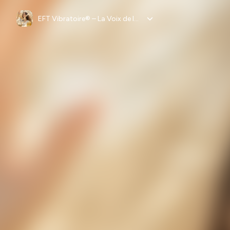
EFT Vibratoire® – La Voix de la Libération Émotionnelle