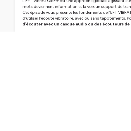
L’EFT VIBRATOIRE® est une approche globale agissant sur l
mots deviennent information et la voix un support de tra
Cet épisode vous présente les fondements de l’EFT VIBRATO
d’utiliser l’écoute vibratoire, avec ou sans tapotements. P
d’écouter avec un casque audio ou des écouteurs de 
Pour approfondir votre pratique je vous recommande de ve
Mougins et ailleurs, puis de d'acheter l'ebook pour découv
en cliquant sur ce lien :
https://www.unissonformation.
⚠️
Ne pas écouter en conduisant ou lors d’une activi
🔒
Informations importantes & contre-indications
Les 
aucun cas un avis médical, un diagnostic ou un traiteme
personnes porteuses de
pacemaker
, souffrant d’
épileps
stabilisés
.Les
femmes enceintes
sont invitées à écoute
grossesse. En cas de doute, demandez l’avis de votre méd
📜
Protection & droits
EFT VIBRATOIRE® est une
marque
textes et audios sont protégés par le
copyright © Maya
autorisation est interdite.
📍
Contact & formation professionnelle
Unisson Forma
(France)
www.chamayane.com
Abonnez-vous !