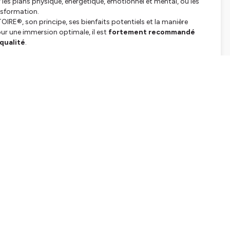
es plans physique, énergétique, émotionnel et mental, où les
nsformation.
IRE®, son principe, ses bienfaits potentiels et la manière
our une immersion optimale, il est
fortement recommandé
qualité
.
nir aux ateliers collectifs organisés dès septembre 2026 à
rir la méthode d'
EFT VIBRATOIRE® disponible au tarif de 9€
com/product-page/guide-de-l-eft-vibratoire-ebook
té nécessitant une vigilance soutenue.
contenus proposés relèvent du
bien-être
et ne constituent en
nt. L’EFT VIBRATOIRE® n’est pas recommandée pour les
ie
, ou présentant des
troubles psychiatriques non
r uniquement les épisodes spécifiquement dédiés à la
ecin.
 et un concept déposés et protégés à l’INPI
. Les scripts,
 Chamayane
. Toute reproduction ou diffusion sans
tion – EFT Vibratoire® Grasse, Alpes-Maritimes