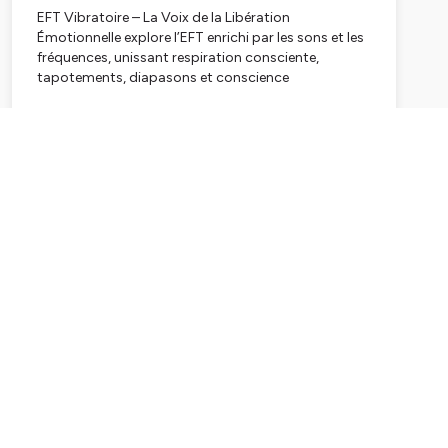
EFT Vibratoire – La Voix de la Libération
Émotionnelle explore l’EFT enrichi par les sons et les
fréquences, unissant respiration consciente,
tapotements, diapasons et conscience
émotionnelle pour harmoniser corps, esprit et
énergie. Chaque épisode guide vers des libérations
Subscribe
profondes, des pratiques sensibles et des
résonances vibratoires au cœur de l’expérience
bien-être. Podcast pour praticien.nes du bien-être et
femmes en quête d’harmonie intérieure.
Hébergé par Ausha. Visitez
ausha.co/politique-de-
confidentialite
pour plus d'informations.