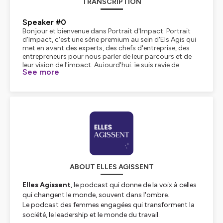
TRANSCRIPTION
Speaker #0
Bonjour et bienvenue dans Portrait d'Impact. Portrait
d'Impact, c'est une série premium au sein d'Els Agis qui
met en avant des experts, des chefs d'entreprise, des
entrepreneurs pour nous parler de leur parcours et de
leur vision de l'impact. Aujourd'hui, je suis ravie de
See more
recevoir Mathieu Leroy. Bonjour Mathieu.
Speaker #1
Bonjour Émilie.
Speaker #0
Aujourd'hui, avec toi Mathieu, on va revenir sur ton
parcours, la création de ta société et l'encompte à. et
du chemin que tu as parcouru pour arriver jusque là, qui
était semé parfois d'embûches, parfois de réussite,
parfois de prise de conscience. Et tu vas nous expliquer
tout ça. Je voulais d'abord commencer par le début,
ton enfance qui a été, je le sais, importante pour toi et
ABOUT ELLES AGISSENT
qui a été aussi la brique, le moteur de pas mal de choses
ensuite. Est-ce que tu peux nous présenter dans quel
Elles Agissent
, le podcast qui donne de la voix à celles
environnement tu as grandi et qu'est-ce que ça t'a
apporté, même pour le Mathieu que tu es maintenant ?
qui changent le monde, souvent dans l'ombre.
Speaker #1
Le podcast des femmes engagées qui transforment la
Avec plaisir, Émilie. Je suis né à Nantes, j'ai vécu toute
société, le leadership et le monde du travail.
mon enfance à... à Guérande, dans un cadre idyllique en