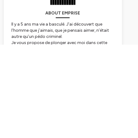
ABOUT EMPRISE
Il y a 5 ans ma vie a basculé. J’ai découvert que
l’homme que j’aimais, que je pensais aimer, n’était
autre qu’un pédo criminel.
Je vous propose de plonger avec moi dans cette
d'histoire d'emprise, où se mèlent première histoire
d'amour, entrée dans la vie adulte, et confiance
Subscribe
brisée.
TW : ce podcast parle de pédocriminalité, de
violences en tout genre, de manipulation et
d'agression sexuelle. Ne l'écoutez pas si vous ne
vous en sentez pas capable. Si vous vous sentez
concerné.es ou éprouvez le besoin d'en parler après
l'écoute de ce podcast, je vous recommande
fortement de prendre contact avec des
professionnel.les.
Ce podcast a été réalisé et produit par Marie
Bronner.