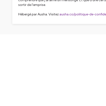
comprendre que j'ai aimé un mensonge. Et que d'une certa
sortir de l'emprise.
Hébergé par Ausha. Visitez
ausha.co/politique-de-confiden