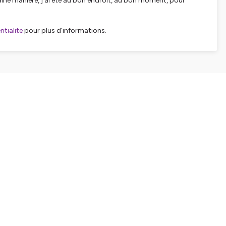
ine manière, j'ai été au bon endroit, au bon moment, pour
tialite
pour plus d'informations.
SHARE
EMBED
Facebook
X (Twitter)
LinkedIn
WhatsApp
Email
Copy link