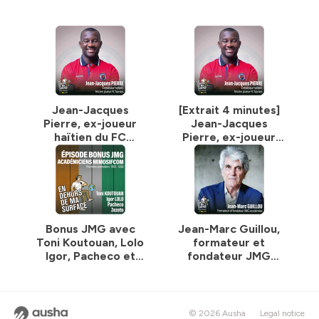
"Cumbia Triste"). L'identité visuelle du podcast a été
réalisée par Tatyana Drewry Carvin.
Bonne écoute... et bon voyage ! 🛫 🌎
Hébergé par Ausha. Visitez
ausha.co/politique-de-
confidentialite
pour plus d'informations.
Jean-Jacques
[Extrait 4 minutes]
Pierre, ex-joueur
Jean-Jacques
haïtien du FC
Pierre, ex-joueur
Nantes
haïtien du FC
Nantes
Bonus JMG avec
Jean-Marc Guillou,
Toni Koutouan, Lolo
formateur et
Igor, Pacheco et
fondateur JMG
Zezeto
académies
© 2026 Ausha
Legal notice