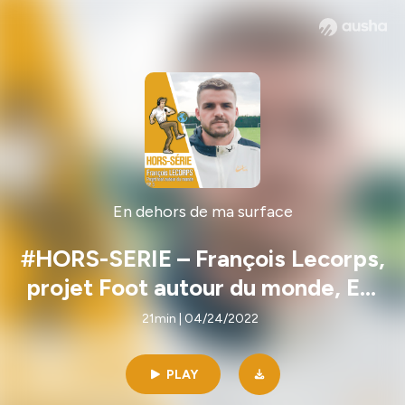
En dehors de ma surface
#HORS-SERIE – François Lecorps,
projet Foot autour du monde, Ep.
3
21min | 04/24/2022
PLAY