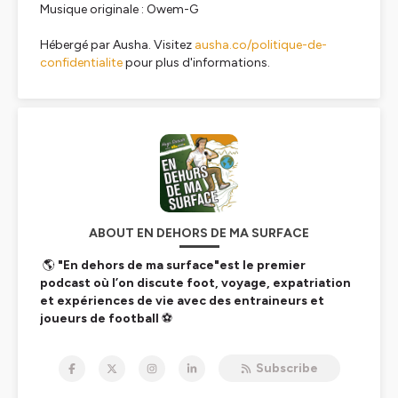
Musique originale : Owem-G
Hébergé par Ausha. Visitez
ausha.co/politique-de-
confidentialite
pour plus d'informations.
ABOUT EN DEHORS DE MA SURFACE
🌎
"En dehors de ma surface"est le premier
podcast où l’on discute foot, voyage, expatriation
et expériences de vie avec des entraineurs et
joueurs de football
⚽
Les invités d'Hugo Sanudo sont partis exercer leur
Subscribe
métier à l’autre bout du monde, parfois dans des pays
hors du commun. Ils ont vécu en Angleterre, au Congo,