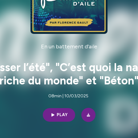
En un battement d'aile
sser l’été", "C’est quoi la n
riche du monde" et "Béton
08min | 10/03/2025
PLAY