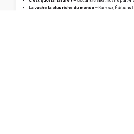
C’est quoi la nature ?
– Oscar Brenifier, illustré par A
La vache la plus riche du monde
– Barroux, Éditions 
Béton. Enquête en sables mouvants
– Alia Bengana e
Cité
La chronique est également à retrouver sur notre site Inter
Bonne écoute ! 🦋
Mixage : Pascal Gauthier
💚 POUR SOUTENIR LE PODCAST
Abonnez-vous au compte Instagram
@enunbattementd
Laissez un avis sur Apple Podcast par
ici
🙏
Faites-le découvrir autour de vous !
Hébergé par Ausha. Visitez
ausha.co/politique-de-confiden