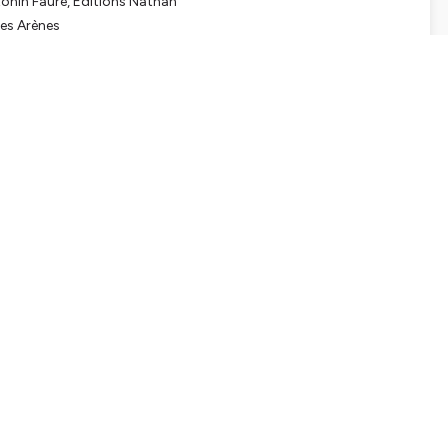
ntonin Faure, Éditions Nathan
Les Arènes
t Claude Baechtold, illustré par Antoine Maréchal, Presses de la
net :
www.enunbattementdaile.fr
aile
tialite
pour plus d'informations.