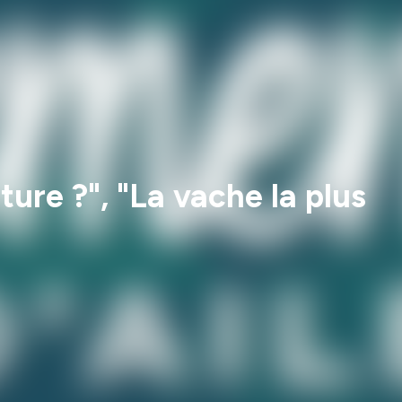
ature ?", "La vache la plus
"