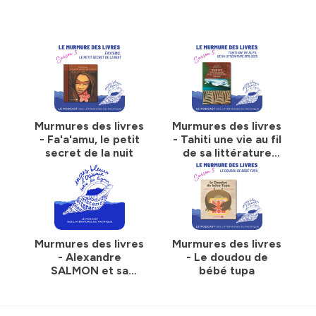
Hébergé par Ausha. Visitez
ausha.co/politique-de-
confidentialite
pour plus d'informations.
Murmures des livres
Murmures des livres
- Fa'a'amu, le petit
- Tahiti une vie au fil
secret de la nuit
de sa littérature
1975-2025
Murmures des livres
Murmures des livres
- Alexandre
- Le doudou de
SALMON et sa
bébé tupa
femme Ariitaimai -
Deux figures de
Tahiti à l'époque du