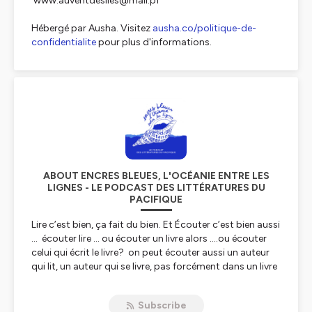
www.auventdesiles@mail.pf
Hébergé par Ausha. Visitez
ausha.co/politique-de-
confidentialite
pour plus d'informations.
ABOUT ENCRES BLEUES, L'OCÉANIE ENTRE LES
LIGNES - LE PODCAST DES LITTÉRATURES DU
PACIFIQUE
Lire c’est bien, ça fait du bien. Et Écouter c’est bien aussi
… écouter lire … ou écouter un livre alors ….ou écouter
celui qui écrit le livre? on peut écouter aussi un auteur
qui lit, un auteur qui se livre, pas forcément dans un livre
mais qui s’offre à livre ouvert ouvert sur ses rêves, ses
imaginaires peuplés d’îles…. et d’elle aussi dans cette
Subscribe
Océanie, cet océan d’île…