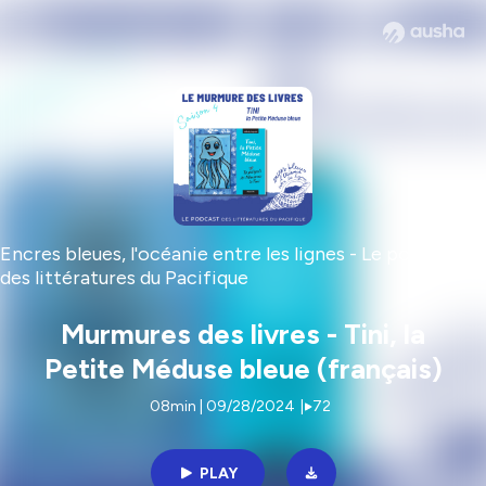
Encres bleues, l'océanie entre les lignes - Le podcast
des littératures du Pacifique
Murmures des livres - Tini, la
Petite Méduse bleue (français)
08min | 09/28/2024
|
72
PLAY