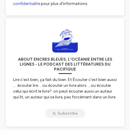
confidentialite
pour plus d'informations.
ABOUT ENCRES BLEUES, L'OCÉANIE ENTRE LES
LIGNES - LE PODCAST DES LITTÉRATURES DU
PACIFIQUE
Lire c’est bien, ça fait du bien. Et Écouter c’est bien aussi
… écouter lire … ou écouter un livre alors ….ou écouter
celui qui écrit le livre? on peut écouter aussi un auteur
qui lit, un auteur qui se livre, pas forcément dans un livre
mais qui s’offre à livre ouvert ouvert sur ses rêves, ses
imaginaires peuplés d’îles…. et d’elle aussi dans cette
Subscribe
Océanie, cet océan d’île…
Ecouter Encres bleues c’est s’amarrer dans le Pacifique