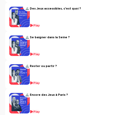
Des Jeux accessibles, c'est quoi ?
Play
Se baigner dans la Seine ?
Play
Rester ou partir ?
Play
Encore des Jeux à Paris ?
Play